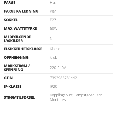
FARGE
Hvit
FARGE PÅ LEDNING
Klar
SOKKEL
E27
MAX WATTSTYRKE
60W
MEDFØLGENDE
Nei
LYSKILDER
ELSIKKERHETSKLASSE
Klasse II
OPPHENGING
krok
MARKSTRØM / -
220-240V
SPENNING
GTIN
7392986781442
IP-KLASSE
IP20
Kopplingsplint, Lampstøpsel Kan
STRØMTILFØRSEL
Monteres