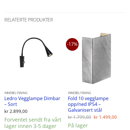
RELATERTE PRODUKTER
-17%
INNEBELYSNING
INNEBELYSNING
Ledro Vegglampe Dimbar
Fold 10 vegglampe
– Sort
opp/ned IP54 –
Galvanisert stål
kr
2.899,00
Opprinnelig
Nåvæ
kr
1.799,00
kr
1.499,00
Forventet sendt fra vårt
pris
pris
På lager
lager innen 3-5 dager
var:
er: