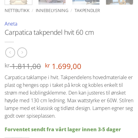
NETTBUTIKK
/
INNEBELYSNING
/
TAKPENDLER
Aneta
Carpatica takpendel hvit 60 cm
Opprinnelig
Nåværende
1.811,00
1.699,00
kr
kr
pris
pris
Carpatica taklampe i hvit. Takpendelens hovedmateriale er
var:
er:
plast og henges opp i taket på krok og kobles enkelt til
kr 1.811,00.
kr 1.699,00.
strøm med koblingsklemme. Den kan justeres til ønsket
høyde med 130 cm ledning. Max wattstyrke er 60W. Stilren
lampe med et klassisk og tidløst design. Lampen egner seg
godt over spiseplassen.
Forventet sendt fra vårt lager innen 3-5 dager