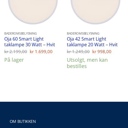
BADEROMSBELYSNING
BADEROMSBELYSNING
Oja 60 Smart Light
Oja 42 Smart Light
taklampe 30 Watt – Hvit
taklampe 20 Watt – Hvit
Opprinnelig
Nåværende
Opprinnelig
Nåvær
kr
2.199,00
kr
1.699,00
kr
1.249,00
kr
998,00
pris
pris
pris
pris
På lager
Utsolgt, men kan
var:
er:
var:
er:
kr 2.199,00.
kr 1.699,00.
kr 1.249,00.
kr 998,
bestilles
OM BUTIKKEN