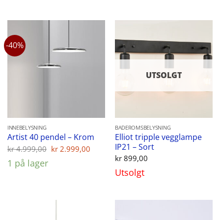
kr 1.799,00.
kr 1.
-40%
UTSOLGT
INNEBELYSNING
BADEROMSBELYSNING
Elliot tripple vegglampe
Artist 40 pendel – Krom
IP21 – Sort
Opprinnelig
Nåværende
kr
4.999,00
kr
2.999,00
pris
pris
kr
899,00
1 på lager
var:
er:
Utsolgt
kr 4.999,00.
kr 2.999,00.