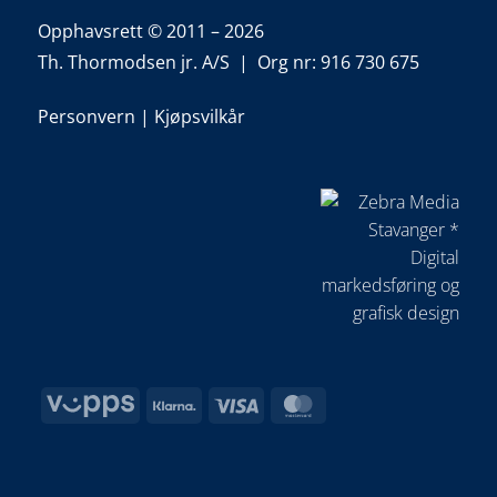
Opphavsrett © 2011 – 2026
Th. Thormodsen jr. A/S | Org nr: 916 730 675
Personvern
|
Kjøpsvilkår
Vipps
Klarna
Visa
MasterCard