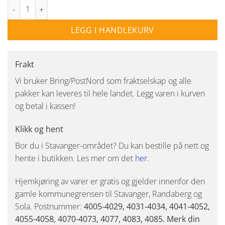
Carpatica takpendel hvit 60 cm antall
LEGG I HANDLEKURV
Frakt
Vi bruker Bring/PostNord som fraktselskap og alle
pakker kan leveres til hele landet. Legg varen i kurven
og betal i kassen!
Klikk og hent
Bor du i Stavanger-området? Du kan bestille på nett og
hente i butikken. Les mer om det
her
.
Hjemkjøring av varer er gratis og gjelder innenfor den
gamle kommunegrensen til Stavanger, Randaberg og
Sola. Postnummer:
4005-4029, 4031-4034, 4041-4052,
4055-4058, 4070-4073, 4077, 4083, 4085. Merk din