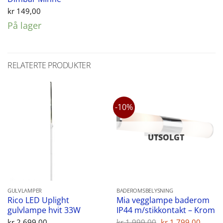
kr
149,00
På lager
RELATERTE PRODUKTER
-10%
UTSOLGT
GULVLAMPER
BADEROMSBELYSNING
Rico LED Uplight
Mia vegglampe baderom
gulvlampe hvit 33W
IP44 m/stikkontakt – Krom
Opprinnelig
Nåvæ
kr
2.699,00
kr
1.999,00
kr
1.799,00