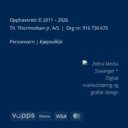
Opphavsrett © 2011 – 2026
Th. Thormodsen jr. A/S | Org nr: 916 730 675
Personvern
|
Kjøpsvilkår
Vipps
Klarna
Visa
MasterCard