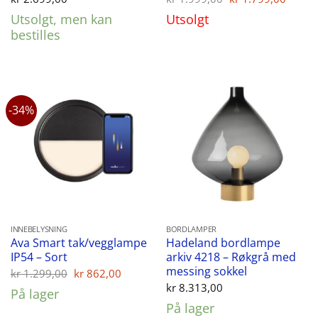
pris
pris
Utsolgt, men kan
Utsolgt
var:
er:
kr 1.999,00.
kr 1.
bestilles
-34%
INNEBELYSNING
BORDLAMPER
Ava Smart tak/vegglampe
Hadeland bordlampe
IP54 – Sort
arkiv 4218 – Røkgrå med
messing sokkel
Opprinnelig
Nåværende
kr
1.299,00
kr
862,00
pris
pris
kr
8.313,00
På lager
var:
er:
kr 1.299,00.
kr 862,00.
På lager