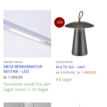
-6%
INNEBELYSNING
BORDLAMPER
MESA BENKARMATUR
Ara To Go – sort
M/STIKK – LED
Opprinnelig
Nåvæ
kr
1.599,00
kr
1.499,00
pris
pris
kr
1.599,00
På lager
var:
er:
Forventet sendt fra vårt
kr 1.599,00.
kr 1.
lager innen 7-10 dager