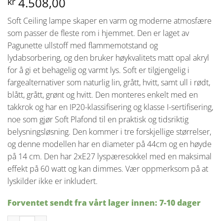
4.508,00
kr
Soft Ceiling lampe skaper en varm og moderne atmosfære
som passer de fleste rom i hjemmet. Den er laget av
Pagunette ullstoff med flammemotstand og
lydabsorbering, og den bruker høykvalitets matt opal akryl
for å gi et behagelig og varmt lys. Soft er tilgjengelig i
fargealternativer som naturlig lin, grått, hvitt, samt ull i rødt,
blått, grått, grønt og hvitt. Den monteres enkelt med en
takkrok og har en IP20-klassifisering og klasse I-sertifisering,
noe som gjør Soft Plafond til en praktisk og tidsriktig
belysningsløsning. Den kommer i tre forskjellige størrelser,
og denne modellen har en diameter på 44cm og en høyde
på 14 cm. Den har 2xE27 lyspæresokkel med en maksimal
effekt på 60 watt og kan dimmes. Vær oppmerksom på at
lyskilder ikke er inkludert.
Forventet sendt fra vårt lager innen: 7-10 dager
Soft Plafond 44 cm - Hvit ull antall