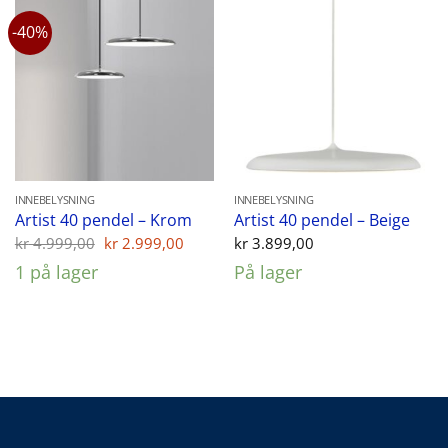
-40%
INNEBELYSNING
INNEBELYSNING
Artist 40 pendel – Krom
Artist 40 pendel – Beige
Opprinnelig
Nåværende
kr
4.999,00
kr
2.999,00
kr
3.899,00
pris
pris
1 på lager
På lager
var:
er:
kr 4.999,00.
kr 2.999,00.