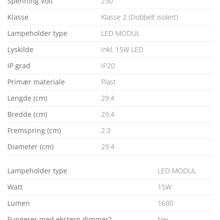
Spenning Volt
230
Klasse
Klasse 2 (Dobbelt isolert)
Lampeholder type
LED MODUL
Lyskilde
Inkl. 15W LED
IP grad
IP20
Primær materiale
Plast
Lengde (cm)
29.4
Bredde (cm)
29.4
Fremspring (cm)
2.3
Diameter (cm)
29.4
Lampeholder type
LED MODUL
Watt
15W
Lumen
1600
Fungerer med ekstern dimmer?
Nei