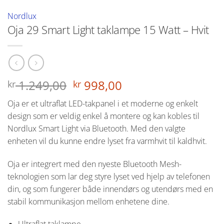
Nordlux
Oja 29 Smart Light taklampe 15 Watt – Hvit
Opprinnelig
Nåværende
1.249,00
998,00
kr
kr
pris
pris
Oja er et ultraflat LED-takpanel i et moderne og enkelt
var:
er:
design som er veldig enkel å montere og kan kobles til
kr 1.249,00.
kr 998,00.
Nordlux Smart Light via Bluetooth. Med den valgte
enheten vil du kunne endre lyset fra varmhvit til kaldhvit.
Oja er integrert med den nyeste Bluetooth Mesh-
teknologien som lar deg styre lyset ved hjelp av telefonen
din, og som fungerer både innendørs og utendørs med en
stabil kommunikasjon mellom enhetene dine.