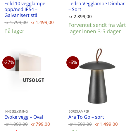
Fold 10 vegglampe
Ledro Vegglampe Dimbar
opp/ned IP54 –
– Sort
Galvanisert stål
kr
2.899,00
Opprinnelig
Nåværende
kr
1.799,00
kr
1.499,00
Forventet sendt fra vårt
pris
pris
På lager
lager innen 3-5 dager
var:
er:
kr 1.799,00.
kr 1.499,00.
-27%
-6%
UTSOLGT
INNEBELYSNING
BORDLAMPER
Evoke vegg – Oval
Ara To Go – sort
Opprinnelig
Nåværende
Opprinnelig
Nåvæ
kr
1.099,00
kr
799,00
kr
1.599,00
kr
1.499,00
pris
pris
pris
pris