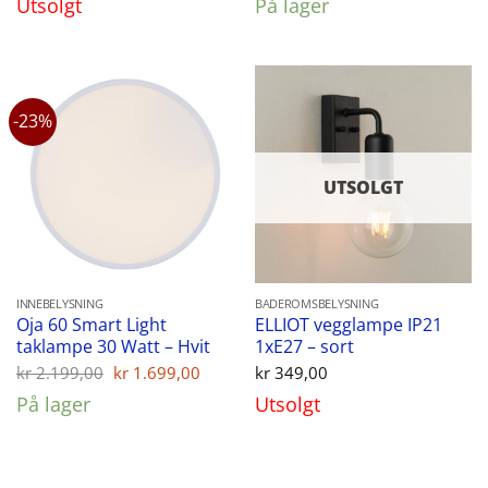
Utsolgt
På lager
var:
er:
var:
er:
kr 1.099,00.
kr 799,00.
kr 1.599,00.
kr 1.
-23%
UTSOLGT
INNEBELYSNING
BADEROMSBELYSNING
Oja 60 Smart Light
ELLIOT vegglampe IP21
taklampe 30 Watt – Hvit
1xE27 – sort
Opprinnelig
Nåværende
kr
2.199,00
kr
1.699,00
kr
349,00
pris
pris
På lager
Utsolgt
var:
er:
kr 2.199,00.
kr 1.699,00.