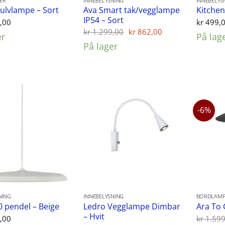
ER
INNEBELYSNING
INNEBELYS
Ava Smart tak/vegglampe
ulvlampe – Sort
Kitcheni
IP54 – Sort
,00
kr
499,
Opprinnelig
Nåværende
kr
1.299,00
kr
862,00
er
På lag
pris
pris
På lager
var:
er:
kr 1.299,00.
kr 862,00.
-6%
NING
INNEBELYSNING
BORDLAMP
Ledro Vegglampe Dimbar
40 pendel – Beige
Ara To 
– Hvit
,00
kr
1.599