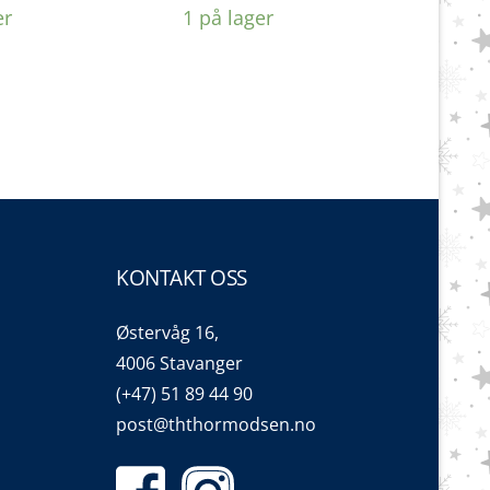
pris
pris
er
1 på lager
var:
er:
kr 1.599,00.
kr 1.499,00.
KONTAKT OSS
Østervåg 16,
4006 Stavanger
(+47) 51 89 44 90
post@ththormodsen.no