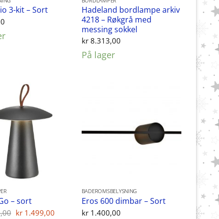
NING
BORDLAMPER
Hadeland bordlampe arkiv
o 3-kit – Sort
4218 – Røkgrå med
00
messing sokkel
er
kr
8.313,00
På lager
ER
BADEROMSBELYSNING
Go – sort
Eros 600 dimbar – Sort
Opprinnelig
Nåværende
,00
kr
1.499,00
kr
1.400,00