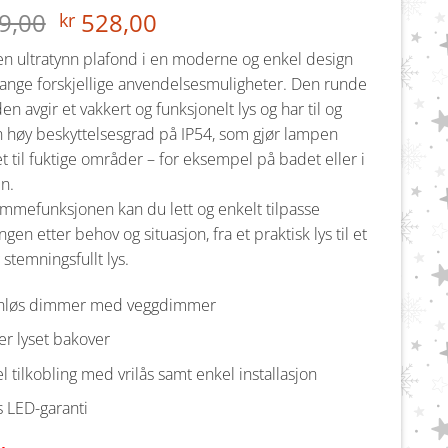
Opprinnelig
Nåværende
9,00
528,00
kr
pris
pris
en ultratynn plafond i en moderne og enkel design
var:
er:
nge forskjellige anvendelsesmuligheter. Den runde
kr 799,00.
kr 528,00.
en avgir et vakkert og funksjonelt lys og har til og
 høy beskyttelsesgrad på IP54, som gjør lampen
t til fuktige områder – for eksempel på badet eller i
en.
mefunksjonen kan du lett og enkelt tilpasse
ngen etter behov og situasjon, fra et praktisk lys til et
 stemningsfullt lys.
nnløs dimmer med veggdimmer
er lyset bakover
l tilkobling med vrilås samt enkel installasjon
s LED-garanti