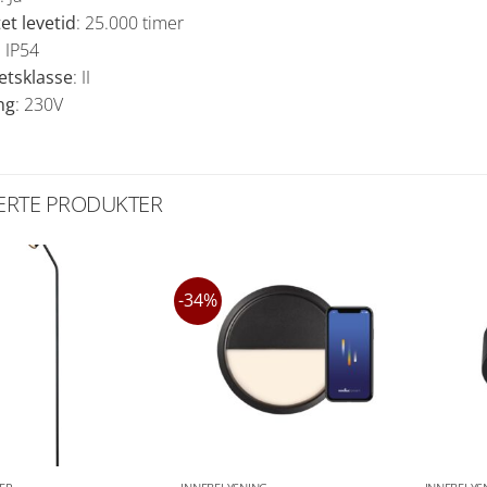
et levetid
: 25.000 timer
: IP54
etsklasse
: II
ng
: 230V
ERTE PRODUKTER
-34%