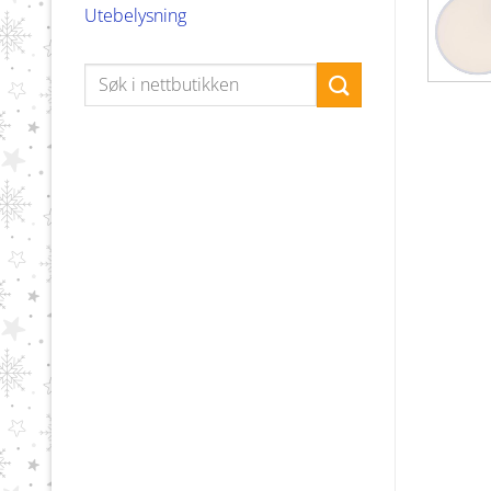
Utebelysning
Søk
etter: