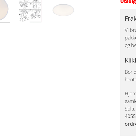
Utsolg
Fra
Vi br
pakke
og be
Klik
Bor d
hent
Hjemk
gaml
Sola
4055
ordr