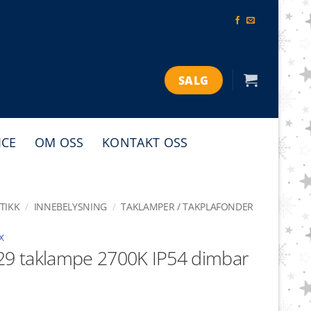
SALG
ICE
OM OSS
KONTAKT OSS
TIKK
/
INNEBELYSNING
/
TAKLAMPER / TAKPLAFONDER
x
29 taklampe 2700K IP54 dimbar