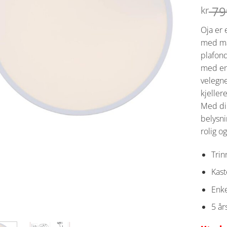
79
kr
Oja er 
med ma
plafond
med en
velegne
kjeller
Med dim
belysni
rolig og
Tri
Kast
Enke
5 år