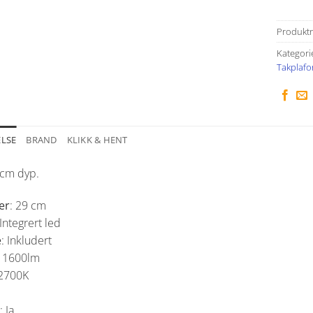
Produkt
Kategori
Takplafo
ELSE
BRAND
KLIKK & HENT
 cm dyp.
er
: 29 cm
 Integrert led
e
: Inkludert
: 1600lm
 2700K
: Ja