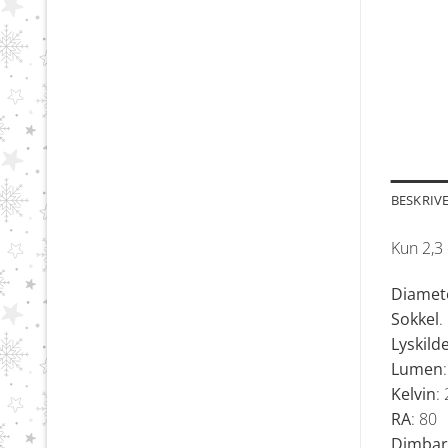
BESKRIV
Kun 2,3
Diamet
Sokkel
.
Lyskild
Lumen
Kelvin
:
RA
: 80
Dimbar