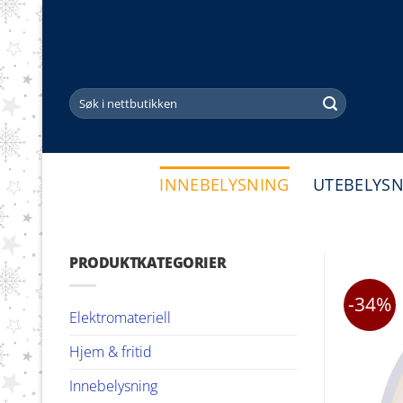
Skip
to
content
Søk
etter:
INNEBELYSNING
UTEBELYS
PRODUKTKATEGORIER
-34%
Elektromateriell
Hjem & fritid
Innebelysning