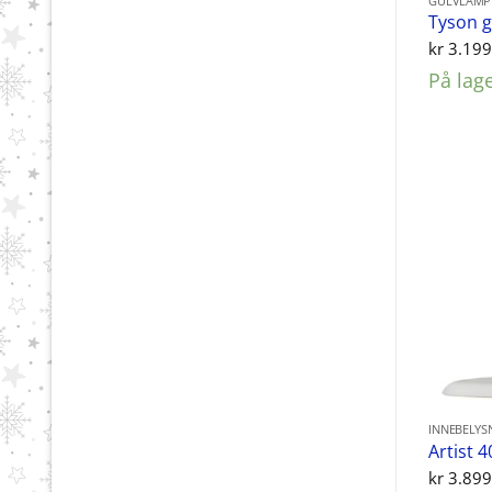
GULVLAMP
Tyson g
kr
3.199
På lag
INNEBELYS
Artist 
kr
3.899