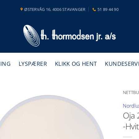
ØSTERVÅG 16, 4006 STAVANGER
51 89 44 90
NING
LYSPÆRER
KLIKK OG HENT
KUNDESERV
NETTBU
Nordlu
Oja 
-Hvit