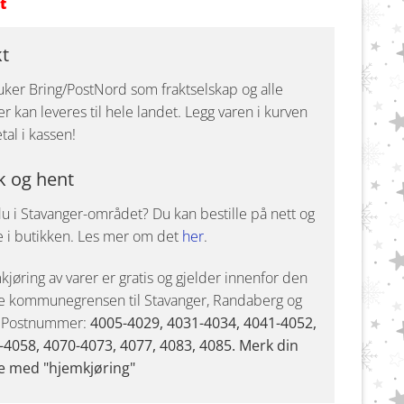
t
kt
uker Bring/PostNord som fraktselskap og alle
r kan leveres til hele landet. Legg varen i kurven
tal i kassen!
k og hent
u i Stavanger-området? Du kan bestille på nett og
e i butikken. Les mer om det
her
.
jøring av varer er gratis og gjelder innenfor den
e kommunegrensen til Stavanger, Randaberg og
. Postnummer:
4005-4029, 4031-4034, 4041-4052,
-4058, 4070-4073, 4077, 4083, 4085. Merk din
e med "hjemkjøring"