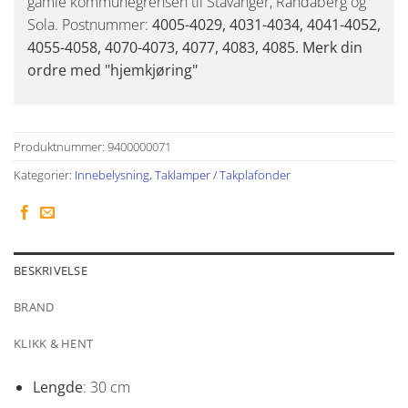
gamle kommunegrensen til Stavanger, Randaberg og
Sola. Postnummer:
4005-4029, 4031-4034, 4041-4052,
4055-4058, 4070-4073, 4077, 4083, 4085. Merk din
ordre med "hjemkjøring"
Produktnummer:
9400000071
Kategorier:
Innebelysning
,
Taklamper / Takplafonder
BESKRIVELSE
BRAND
KLIKK & HENT
Lengde
: 30 cm