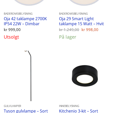
BADEROMSBELYSNING
BADEROMSBELYSNING
Oja 42 taklampe 2700K
Oja 29 Smart Light
IP54 22W – Dimbar
taklampe 15 Watt – Hvit
Opprinnelig
Nåvær
kr
999,00
kr
1.249,00
kr
998,00
pris
pris
Utsolgt
På lager
var:
er:
kr 1.249,00.
kr 998,
GULVLAMPER
INNEBELYSNING
Tyson gulvlampe – Sort
Kitchenio 3-kit – Sort