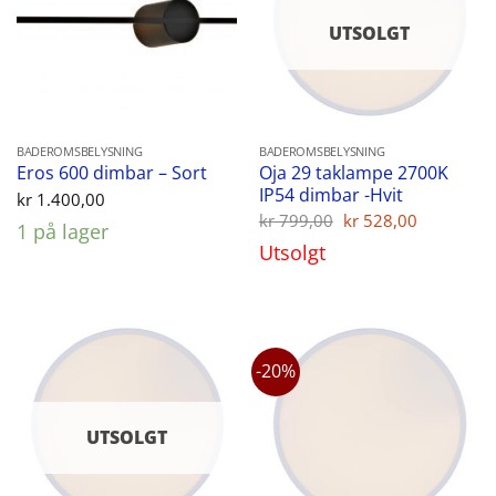
UTSOLGT
BADEROMSBELYSNING
BADEROMSBELYSNING
Oja 29 taklampe 2700K
Eros 600 dimbar – Sort
IP54 dimbar -Hvit
kr
1.400,00
Opprinnelig
Nåvære
kr
799,00
kr
528,00
1 på lager
pris
pris
Utsolgt
var:
er:
kr 799,00.
kr 528,00
-20%
UTSOLGT