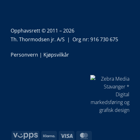
Opphavsrett © 2011 – 2026
Th. Thormodsen jr. A/S | Org nr: 916 730 675
Personvern
|
Kjøpsvilkår
Vipps
Klarna
Visa
MasterCard