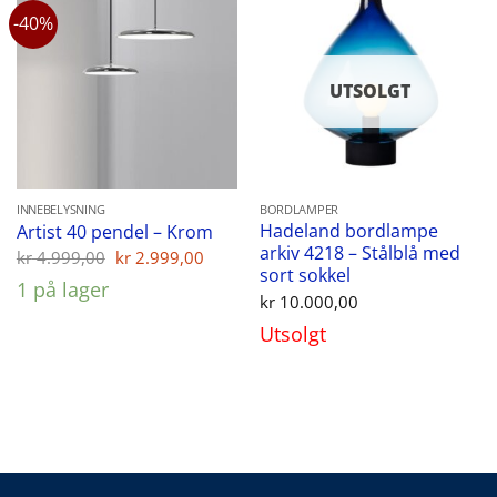
-40%
UTSOLGT
INNEBELYSNING
BORDLAMPER
Hadeland bordlampe
Artist 40 pendel – Krom
arkiv 4218 – Stålblå med
Opprinnelig
Nåværende
kr
4.999,00
kr
2.999,00
pris
pris
sort sokkel
1 på lager
var:
er:
kr
10.000,00
kr 4.999,00.
kr 2.999,00.
Utsolgt