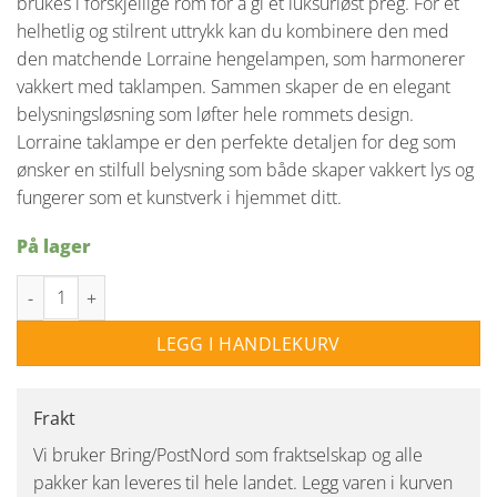
brukes i forskjellige rom for å gi et luksuriøst preg. For et
helhetlig og stilrent uttrykk kan du kombinere den med
den matchende Lorraine hengelampen, som harmonerer
vakkert med taklampen. Sammen skaper de en elegant
belysningsløsning som løfter hele rommets design.
Lorraine taklampe er den perfekte detaljen for deg som
ønsker en stilfull belysning som både skaper vakkert lys og
fungerer som et kunstverk i hjemmet ditt.
På lager
Lorraine taklampe ø51,5cm E14 - Messing/Klar antall
LEGG I HANDLEKURV
Frakt
Vi bruker Bring/PostNord som fraktselskap og alle
pakker kan leveres til hele landet. Legg varen i kurven