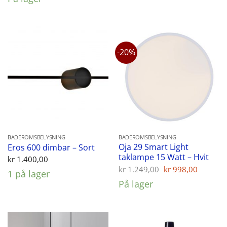
-20%
BADEROMSBELYSNING
BADEROMSBELYSNING
Oja 29 Smart Light
Eros 600 dimbar – Sort
taklampe 15 Watt – Hvit
kr
1.400,00
Opprinnelig
Nåvær
kr
1.249,00
kr
998,00
1 på lager
pris
pris
På lager
var:
er:
kr 1.249,00.
kr 998,