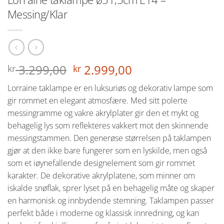
Messing/Klar
Opprinnelig
Nåværende
3.299,00
2.999,00
kr
kr
pris
pris
Lorraine taklampe er en luksuriøs og dekorativ lampe som
var:
er:
gir rommet en elegant atmosfære. Med sitt polerte
kr 3.299,00.
kr 2.999,00.
messingramme og vakre akrylplater gir den et mykt og
behagelig lys som reflekteres vakkert mot den skinnende
messingstammen. Den generøse størrelsen på taklampen
gjør at den ikke bare fungerer som en lyskilde, men også
som et iøynefallende designelement som gir rommet
karakter. De dekorative akrylplatene, som minner om
iskalde snøflak, sprer lyset på en behagelig måte og skaper
en harmonisk og innbydende stemning. Taklampen passer
perfekt både i moderne og klassisk innredning, og kan