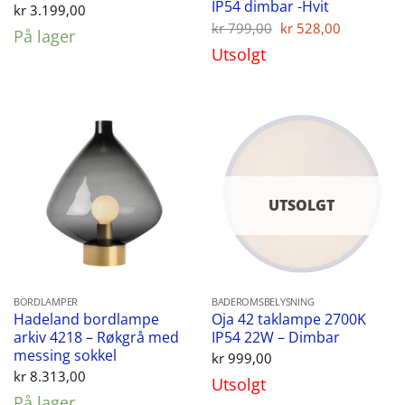
IP54 dimbar -Hvit
kr
3.199,00
Opprinnelig
Nåvære
kr
799,00
kr
528,00
På lager
pris
pris
Utsolgt
var:
er:
kr 799,00.
kr 528,00
UTSOLGT
BORDLAMPER
BADEROMSBELYSNING
Hadeland bordlampe
Oja 42 taklampe 2700K
arkiv 4218 – Røkgrå med
IP54 22W – Dimbar
messing sokkel
kr
999,00
kr
8.313,00
Utsolgt
På lager