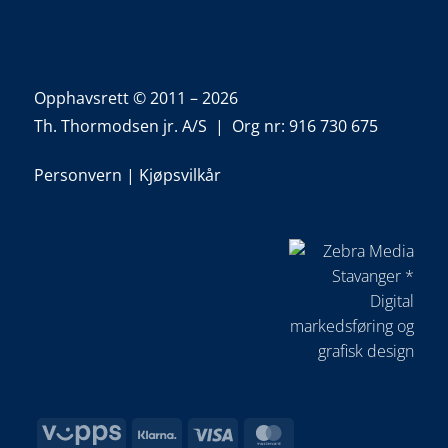
Opphavsrett © 2011 – 2026
Th. Thormodsen jr. A/S | Org nr: 916 730 675
Personvern
|
Kjøpsvilkår
Vipps
Klarna
Visa
MasterCard