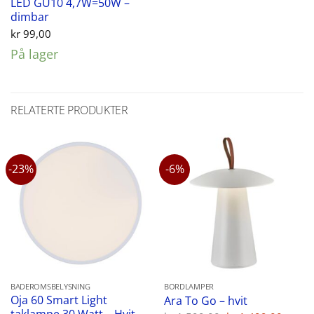
LED GU10 4,7W=50W –
dimbar
kr
99,00
På lager
RELATERTE PRODUKTER
-23%
-6%
BADEROMSBELYSNING
BORDLAMPER
Oja 60 Smart Light
Ara To Go – hvit