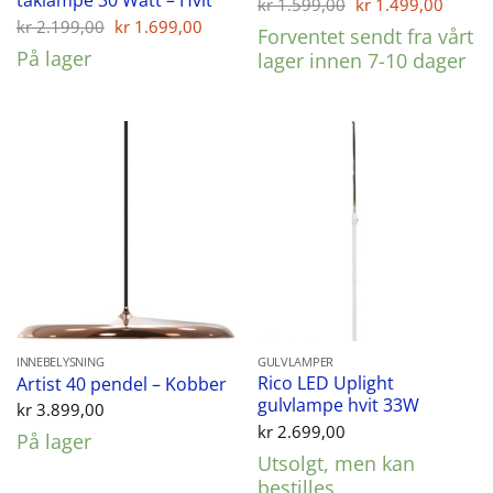
taklampe 30 Watt – Hvit
Opprinnelig
Nåvæ
kr
1.599,00
kr
1.499,00
pris
pris
Opprinnelig
Nåværende
kr
2.199,00
kr
1.699,00
Forventet sendt fra vårt
var:
er:
pris
pris
På lager
kr 1.599,00.
kr 1.
lager innen 7-10 dager
var:
er:
kr 2.199,00.
kr 1.699,00.
INNEBELYSNING
GULVLAMPER
Rico LED Uplight
Artist 40 pendel – Kobber
gulvlampe hvit 33W
kr
3.899,00
kr
2.699,00
På lager
Utsolgt, men kan
bestilles