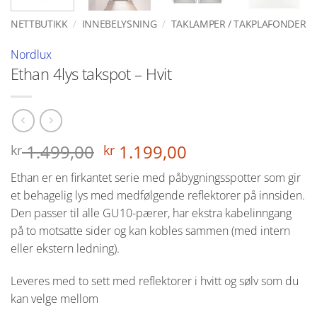
NETTBUTIKK
/
INNEBELYSNING
/
TAKLAMPER / TAKPLAFONDER
Nordlux
Ethan 4lys takspot – Hvit
Opprinnelig
Nåværende
1.499,00
1.199,00
kr
kr
pris
pris
Ethan er en firkantet serie med påbygningsspotter som gir
var:
er:
et behagelig lys med medfølgende reflektorer på innsiden.
kr 1.499,00.
kr 1.199,00.
Den passer til alle GU10-pærer, har ekstra kabelinngang
på to motsatte sider og kan kobles sammen (med intern
eller ekstern ledning).
Leveres med to sett med reflektorer i hvitt og sølv som du
kan velge mellom