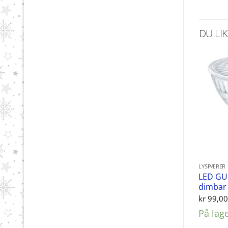
DU LI
LYSPÆRER
LED GU
dimbar
kr
99,0
På lag