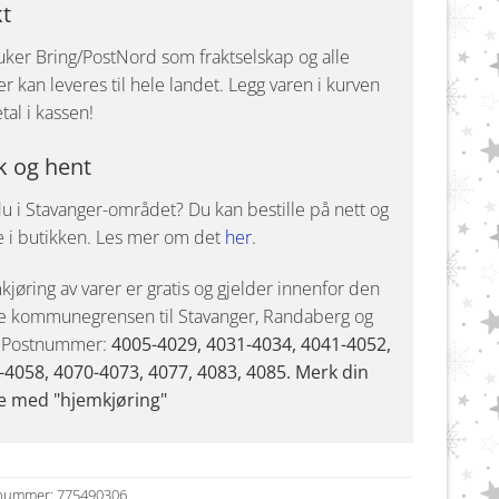
kt
uker Bring/PostNord som fraktselskap og alle
r kan leveres til hele landet. Legg varen i kurven
tal i kassen!
k og hent
u i Stavanger-området? Du kan bestille på nett og
e i butikken. Les mer om det
her
.
jøring av varer er gratis og gjelder innenfor den
e kommunegrensen til Stavanger, Randaberg og
. Postnummer:
4005-4029, 4031-4034, 4041-4052,
-4058, 4070-4073, 4077, 4083, 4085. Merk din
e med "hjemkjøring"
nummer:
775490306