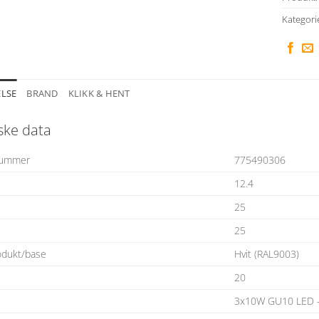
Kategori
ELSE
BRAND
KLIKK & HENT
ske data
nummer
775490306
12.4
25
25
odukt/base
Hvit (RAL9003)
20
3x10W GU10 LED –