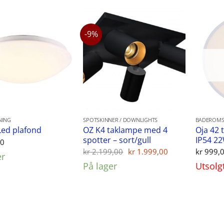
-9%
NING
SPOTSKINNER / DOWNLIGHTS
BADEROMS
OZ K4 taklampe med 4
Oja 42 
Led plafond
spotter – sort/gull
IP54 2
00
Opprinnelig
Nåværende
kr
2.199,00
kr
1.999,00
kr
999,
er
pris
pris
På lager
Utsolg
var:
er:
kr 2.199,00.
kr 1.999,00.