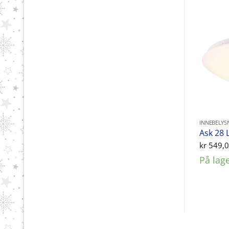
INNEBELYS
Ask 28 
kr
549,
På lag