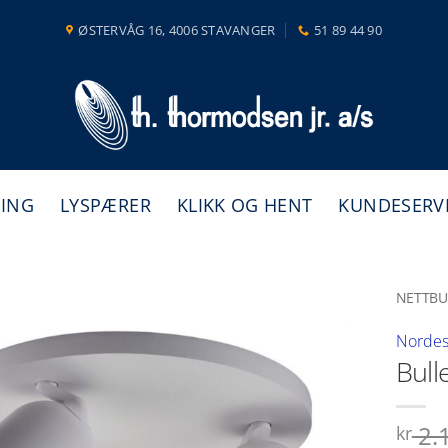
ØSTERVÅG 16, 4006 STAVANGER
51 89 44 90
NING
LYSPÆRER
KLIKK OG HENT
KUNDESERV
NETTBU
Nordes
Bull
2.
kr