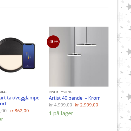
-40%
NING
INNEBELYSNING
art tak/vegglampe
Artist 40 pendel – Krom
Sort
Opprinnelig
Nåværende
kr
4.999,00
kr
2.999,00
pris
pris
Opprinnelig
Nåværende
,00
kr
862,00
1 på lager
var:
er:
pris
pris
er
kr 4.999,00.
kr 2.999,00.
var:
er:
kr 1.299,00.
kr 862,00.