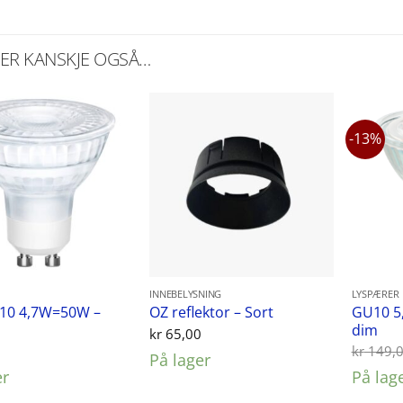
KER KANSKJE OGSÅ…
-13%
INNEBELYSNING
LYSPÆRER
10 4,7W=50W –
GU10 5,
OZ reflektor – Sort
dim
kr
65,00
0
kr
149,
På lager
er
På lag