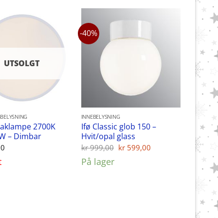
-40%
UTSOLGT
BELYSNING
INNEBELYSNING
taklampe 2700K
Ifø Classic glob 150 –
2W – Dimbar
Hvit/opal glass
Opprinnelig
Nåværende
00
kr
999,00
kr
599,00
pris
pris
t
På lager
var:
er:
kr 999,00.
kr 599,00.