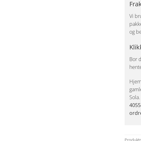
Fra
Vi br
pakke
og be
Klik
Bor d
hent
Hjemk
gaml
Sola
4055
ordr
Produkt