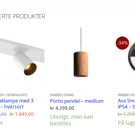
ERTE PRODUKTER
-34%
ER / DOWNLIGHTS
INNEBELYSNING
INNEBELYS
taklampe med 3
Ava Sm
Porto pendel – medium
– hvit/sort
IP54 – 
kr
4.299,00
Opprinnelig
Nåværende
,00
kr
1.649,00
kr
1.299
Utsolgt, men kan
pris
pris
er
På lag
bestilles
var:
er:
kr 1.799,00.
kr 1.649,00.