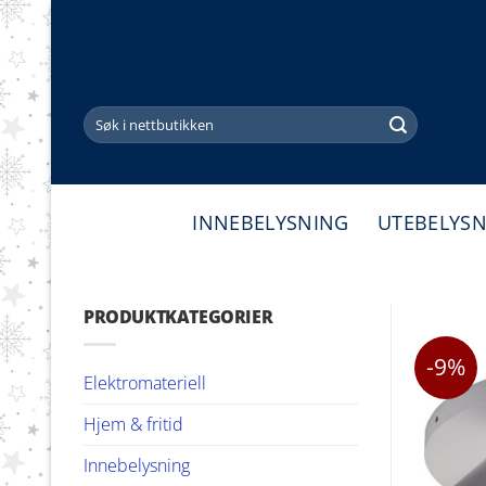
Skip
to
content
Søk
etter:
INNEBELYSNING
UTEBELYS
PRODUKTKATEGORIER
-9%
Elektromateriell
Hjem & fritid
Innebelysning