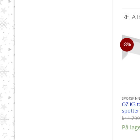
RELAT
-8%
SPOTSKINN
OZ K3 
spotter 
kr
1.799
På lag