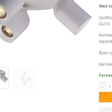
Med sin
Spothod
GU10.
Kommer 
separat
Åpen og
Kan ben
Forven
Bullet K