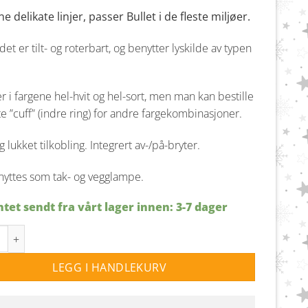
pris
pris
e delikate linjer, passer Bullet i de fleste miljøer.
var:
er:
kr 2.199,00.
kr 1.999,00.
et er tilt- og roterbart, og benytter lyskilde av typen
i fargene hel-hvit og hel-sort, men man kan bestille
e ”cuff” (indre ring) for andre fargekombinasjoner.
 lukket tilkobling. Integrert av-/på-bryter.
yttes som tak- og vegglampe.
tet sendt fra vårt lager innen: 3-7 dager
3 takspot GU10 - Hvit antall
LEGG I HANDLEKURV