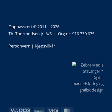
Opphavsrett © 2011 – 2026
Th. Thormodsen jr. A/S | Org nr: 916 730 675
Personvern
|
Kjøpsvilkår
Vipps
Klarna
Visa
MasterCard