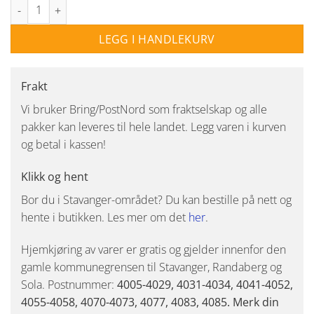
Trackline Conic spotskinne 1,5 meter 5 spot - Svart antall
LEGG I HANDLEKURV
Frakt
Vi bruker Bring/PostNord som fraktselskap og alle
pakker kan leveres til hele landet. Legg varen i kurven
og betal i kassen!
Klikk og hent
Bor du i Stavanger-området? Du kan bestille på nett og
hente i butikken. Les mer om det
her
.
Hjemkjøring av varer er gratis og gjelder innenfor den
gamle kommunegrensen til Stavanger, Randaberg og
Sola. Postnummer:
4005-4029, 4031-4034, 4041-4052,
4055-4058, 4070-4073, 4077, 4083, 4085. Merk din