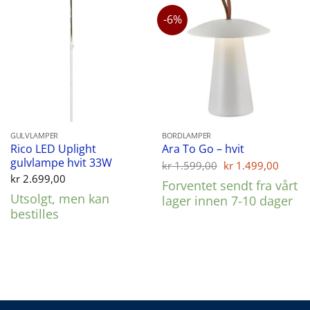
-6%
GULVLAMPER
BORDLAMPER
Rico LED Uplight
Ara To Go – hvit
gulvlampe hvit 33W
Opprinnelig
Nåvæ
kr
1.599,00
kr
1.499,00
pris
pris
kr
2.699,00
Forventet sendt fra vårt
var:
er:
Utsolgt, men kan
kr 1.599,00.
kr 1.
lager innen 7-10 dager
bestilles