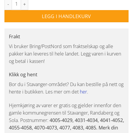
Trackline Conic spotskinne 1 meter 3 spot - Svart/Gull antall
LEGG I HANDLEKURV
Frakt
Vi bruker Bring/PostNord som fraktselskap og alle
pakker kan leveres til hele landet. Legg varen i kurven
og betal i kassen!
Klikk og hent
Bor du i Stavanger-området? Du kan bestille på nett og
hente i butikken. Les mer om det
her
.
Hjemkjøring av varer er gratis og gjelder innenfor den
gamle kommunegrensen til Stavanger, Randaberg og
Sola. Postnummer:
4005-4029, 4031-4034, 4041-4052,
4055-4058, 4070-4073, 4077, 4083, 4085. Merk din