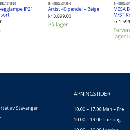
BELYSNING
INNEBELYSNING
INNEBELYS
vegglampe IP21
MESA 
Artist 40 pendel – Beige
 sort
M/STIK
kr
3.899,00
00
kr
1.599
På lager
t
Forvent
lager 
ÅPNINGSTIDER
ertet av Stavanger
10.00 – 17.00 Man – Fre
.
10.00 – 19.00 Torsdag