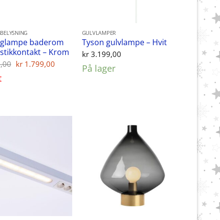
BELYSNING
GULVLAMPER
gglampe baderom
Tyson gulvlampe – Hvit
stikkontakt – Krom
kr
3.199,00
Opprinnelig
Nåværende
,00
kr
1.799,00
På lager
pris
pris
t
var:
er:
kr 1.999,00.
kr 1.799,00.