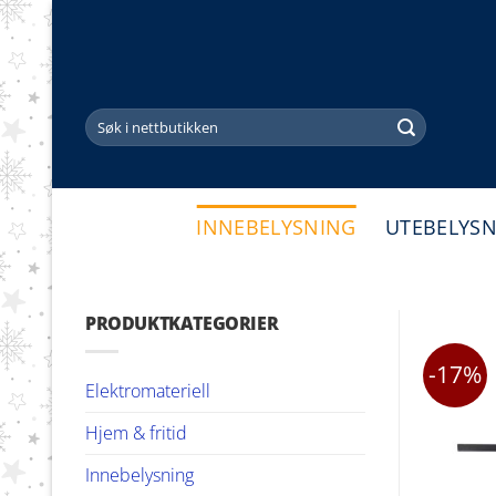
Skip
to
content
Søk
etter:
INNEBELYSNING
UTEBELYS
PRODUKTKATEGORIER
-17%
Elektromateriell
Hjem & fritid
Innebelysning