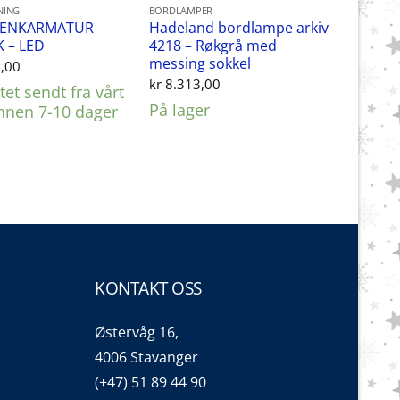
NING
BORDLAMPER
BENKARMATUR
Hadeland bordlampe arkiv
K – LED
4218 – Røkgrå med
messing sokkel
,00
kr
8.313,00
et sendt fra vårt
På lager
innen 7-10 dager
KONTAKT OSS
Østervåg 16,
4006 Stavanger
(+47) 51 89 44 90