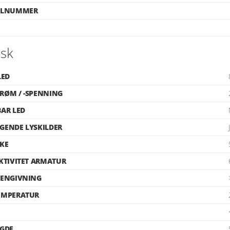
ELNUMMER
isk
LED
RØM / -SPENNING
AR LED
GENDE LYSKILDER
KE
KTIVITET ARMATUR
JENGIVNING
EMPERATUR
NGDE