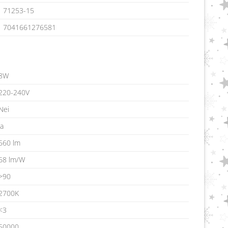
71253-15
7041661276581
8W
220-240V
Nei
Ja
560 lm
68 lm/W
>90
2700K
<3
50000