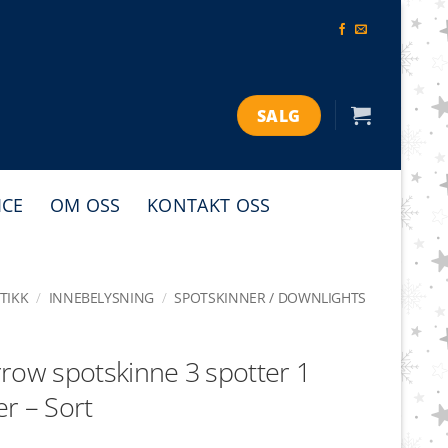
SALG
ICE
OM OSS
KONTAKT OSS
TIKK
/
INNEBELYSNING
/
SPOTSKINNER / DOWNLIGHTS
row spotskinne 3 spotter 1
r – Sort