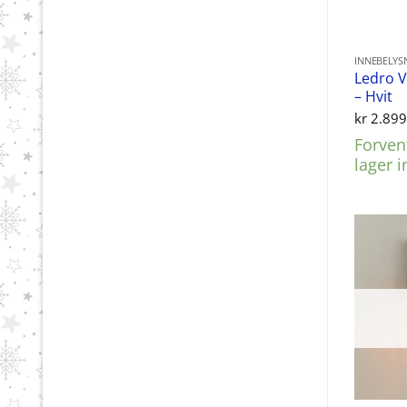
INNEBELYS
Ledro 
– Hvit
kr
2.899
Forvent
lager 