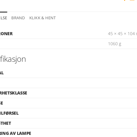
ELSE
BRAND
KLIKK & HENT
JONER
45 × 45 × 104
1060 g
fikasjon
AL
RHETSKLASSE
SE
ILFØRSEL
STHET
ING AV LAMPE