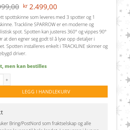
Opprinnelig
Nåværende
999,00
2.499,00
kr
pris
pris
t spottskinne som leveres med 3 spotter og 1
var:
er:
skinne. Trackline SPARROW er en moderne og
kr 2.999,00.
kr 2.499,00.
istisk spot. Spotten kan justeres 360° og vippes 90°
r at den egner seg godt til å lyse opp detaljer i
ret. Spotten installeres enkelt i TRACKLINE skinner og
ebygd driver.
t, men kan bestilles
 spotskinne 3 spotter 1 meter - Sort antall
LEGG I HANDLEKURV
kt
uker Bring/PostNord som fraktselskap og alle