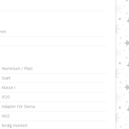
 mm
Aluminium / Plast
Svart
Klasse I
IP20
Adapter För Skena
IK02
ferdig montert