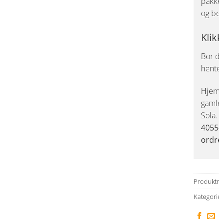
pakke
og be
Klik
Bor d
hent
Hjemk
gaml
Sola
4055
ordr
Produkt
Kategori