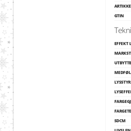
ARTIKK
GTIN
Tekn
EFFEKT 
MARKST
UTBYTTB
MEDFØL
LYSSTYR
LYSEFFE
FARGEG
FARGET
SDCM
LIVSLE