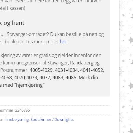
r kan leveres til hele landet. Legg varen i kurven
tal i kassen!
k og hent
u i Stavanger-området? Du kan bestille på nett og
e i butikken. Les mer om det
her
.
jøring av varer er gratis og gjelder innenfor den
e kommunegrensen til Stavanger, Randaberg og
. Postnummer:
4005-4029, 4031-4034, 4041-4052,
-4058, 4070-4073, 4077, 4083, 4085. Merk din
e med "hjemkjøring"
nummer:
3246856
er:
Innebelysning
,
Spotskinner / Downlights