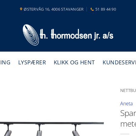
ØSTERVÅG 16, 4006 STAVANGER
51 89 44 90
NING
LYSPÆRER
KLIKK OG HENT
KUNDESERV
NETTBU
Aneta
Spar
mete