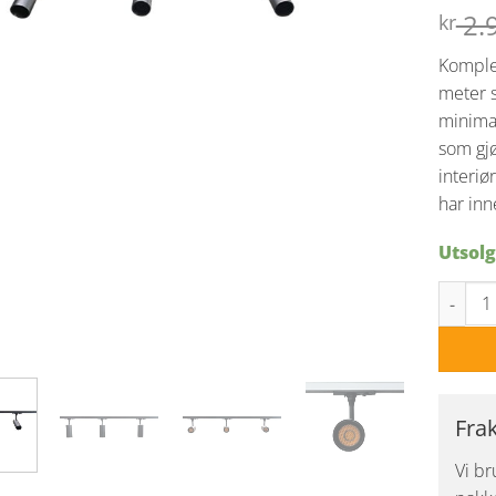
2.
kr
Komplet
meter 
minimal
som gjø
interiø
har inn
Utsolg
Sparrow
Fra
Vi br