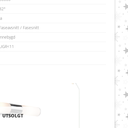
32°
Ja
Faseavsnitt / Fasesnitt
innebygd
UGR<11
UTSOLGT