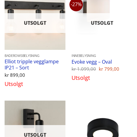
-27%
UTSOLGT
UTSOLGT
BADEROMSBELYSNING
INNEBELYSNING
Elliot tripple vegglampe
Evoke vegg – Oval
IP21 – Sort
Opprinnelig
Nåvær
kr
1.099,00
kr
799,00
pris
pris
kr
899,00
Utsolgt
var:
er:
Utsolgt
kr 1.099,00.
kr 799,
UTSOLGT