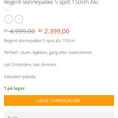
Regent skinnepakke 5 spot 150cm Alu
Opprinnelig
Nåværende
4.999,00
2.399,00
kr
kr
pris
pris
Regent skinnepakke 5 spot alu 150cm
var:
er:
kr 4.999,00.
kr 2.399,00.
Perfekt i stuen, kjøkken, gang eller soverommet.
Lett å montere, kan dimmes.
Inkludert lyskilde
1 på lager
LEGG I HANDLEKURV