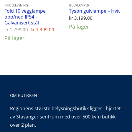
INNEBELYSNING
GULVLAMPER
Fold 10 vegglampe
Tyson gulvlampe – Hvit
opp/ned IP54 –
kr
3.199,00
Galvanisert stål
På lager
Opprinnelig
Nåværende
kr
1.799,00
kr
1.499,00
pris
pris
På lager
var:
er:
kr 1.799,00.
kr 1.499,00.
OM BUTIKKEN
Regionens største belysningsbutikk ligger i hjertet
av Stavanger sentrum med over 500 kvm butikk
over 2 plan.