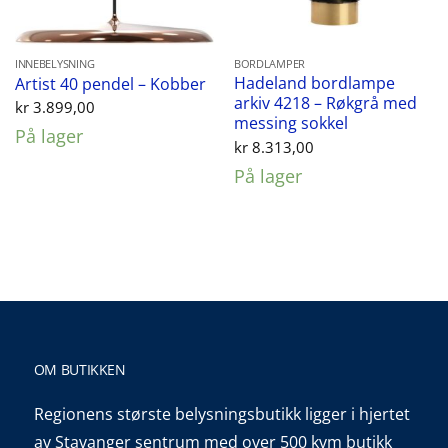
INNEBELYSNING
BORDLAMPER
Hadeland bordlampe
Artist 40 pendel – Kobber
arkiv 4218 – Røkgrå med
kr
3.899,00
messing sokkel
På lager
kr
8.313,00
På lager
OM BUTIKKEN
Regionens største belysningsbutikk ligger i hjertet
av Stavanger sentrum med over 500 kvm butikk