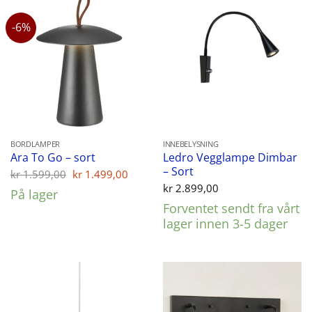
-6%
BORDLAMPER
INNEBELYSNING
Ledro Vegglampe Dimbar
Ara To Go – sort
– Sort
Opprinnelig
Nåværende
kr
1.599,00
kr
1.499,00
pris
pris
kr
2.899,00
På lager
var:
er:
Forventet sendt fra vårt
kr 1.599,00.
kr 1.499,00.
lager innen 3-5 dager