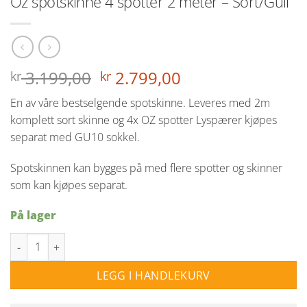
Oz spotskinne 4 spotter 2 meter – Sort/Gull
Opprinnelig
Nåværende
3.199,00
2.799,00
kr
kr
pris
pris
En av våre bestselgende spotskinne. Leveres med 2m
var:
er:
komplett sort skinne og 4x OZ spotter Lyspærer kjøpes
kr 3.199,00.
kr 2.799,00.
separat med GU10 sokkel.
Spotskinnen kan bygges på med flere spotter og skinner
som kan kjøpes separat.
På lager
Oz spotskinne 4 spotter 2 meter - Sort/Gull antall
LEGG I HANDLEKURV