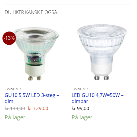
DU LIKER KANSKJE OGSÅ…
-13%
LYSPÆRER
LYSPÆRER
GU10 5,5W LED 3-steg –
LED GU10 4,7W=50W –
dim
dimbar
Opprinnelig
Nåværende
kr
149,00
kr
129,00
kr
99,00
pris
pris
På lager
På lager
var:
er:
kr 149,00.
kr 129,00.