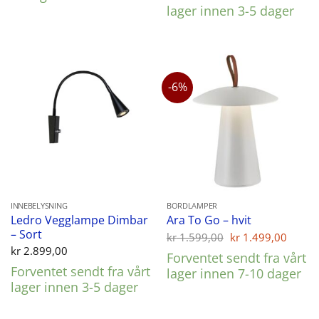
kr 1.299,00.
kr 862,00.
lager innen 3-5 dager
-6%
INNEBELYSNING
BORDLAMPER
Ledro Vegglampe Dimbar
Ara To Go – hvit
– Sort
Opprinnelig
Nåvæ
kr
1.599,00
kr
1.499,00
pris
pris
kr
2.899,00
Forventet sendt fra vårt
var:
er:
Forventet sendt fra vårt
kr 1.599,00.
kr 1.
lager innen 7-10 dager
lager innen 3-5 dager