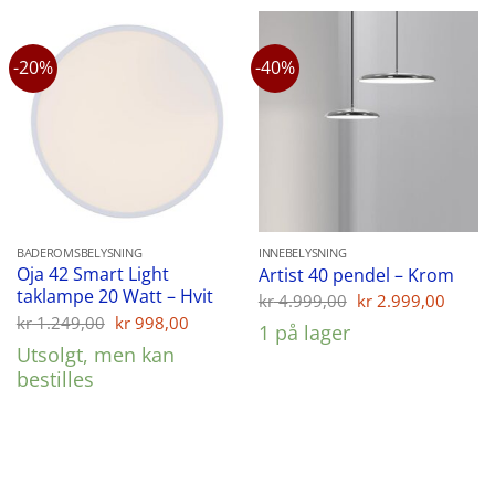
-20%
-40%
BADEROMSBELYSNING
INNEBELYSNING
Oja 42 Smart Light
Artist 40 pendel – Krom
taklampe 20 Watt – Hvit
Opprinnelig
Nåvæ
kr
4.999,00
kr
2.999,00
pris
pris
Opprinnelig
Nåværende
kr
1.249,00
kr
998,00
1 på lager
var:
er:
pris
pris
Utsolgt, men kan
kr 4.999,00.
kr 2.
var:
er:
kr 1.249,00.
kr 998,00.
bestilles