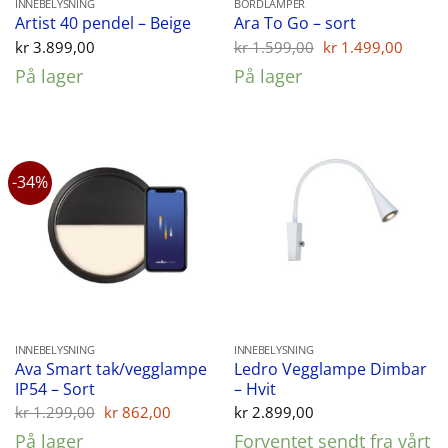
INNEBELYSNING
BORDLAMPER
Artist 40 pendel – Beige
Ara To Go – sort
Opprinnelig
Nåvæ
kr
3.899,00
kr
1.599,00
kr
1.499,00
pris
pris
På lager
På lager
var:
er:
kr 1.599,00.
kr 1.
-34%
INNEBELYSNING
INNEBELYSNING
Ava Smart tak/vegglampe
Ledro Vegglampe Dimbar
IP54 – Sort
– Hvit
Opprinnelig
Nåværende
kr
1.299,00
kr
862,00
kr
2.899,00
pris
pris
På lager
Forventet sendt fra vårt
var:
er: