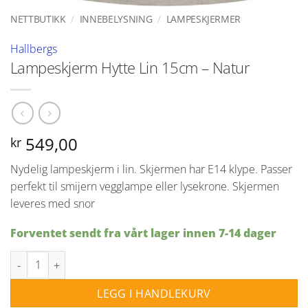
NETTBUTIKK
/
INNEBELYSNING
/
LAMPESKJERMER
Hallbergs
Lampeskjerm Hytte Lin 15cm – Natur
549,00
kr
Nydelig lampeskjerm i lin. Skjermen har E14 klype. Passer
perfekt til smijern vegglampe eller lysekrone. Skjermen
leveres med snor
Forventet sendt fra vårt lager innen 7-14 dager
Lampeskjerm Hytte Lin 15cm - Natur antall
LEGG I HANDLEKURV