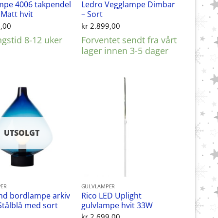
mpe 4006 takpendel
Ledro Vegglampe Dimbar
 Matt hvit
– Sort
,00
kr
2.899,00
ngstid 8-12 uker
Forventet sendt fra vårt
lager innen 3-5 dager
UTSOLGT
ER
GULVLAMPER
nd bordlampe arkiv
Rico LED Uplight
Stålblå med sort
gulvlampe hvit 33W
kr
2.699,00