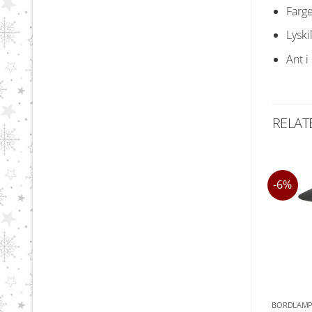
Farge
Lyski
Ant i 
RELAT
-6%
BORDLAMP