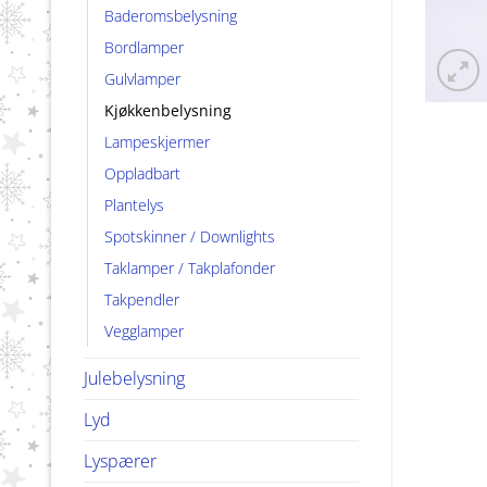
Baderomsbelysning
Bordlamper
Gulvlamper
Kjøkkenbelysning
Lampeskjermer
Oppladbart
Plantelys
Spotskinner / Downlights
Taklamper / Takplafonder
Takpendler
Vegglamper
Julebelysning
Lyd
Lyspærer