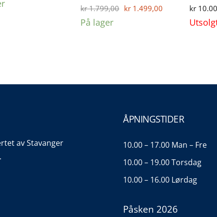
er
Opprinnelig
Nåværende
kr
1.799,00
kr
1.499,00
kr
10.00
pris
pris
På lager
Utsolg
var:
er:
kr 1.799,00.
kr 1.499,00.
ÅPNINGSTIDER
ertet av Stavanger
10.00 – 17.00 Man – Fre
.
10.00 – 19.00 Torsdag
10.00 – 16.00 Lørdag
Påsken 2026