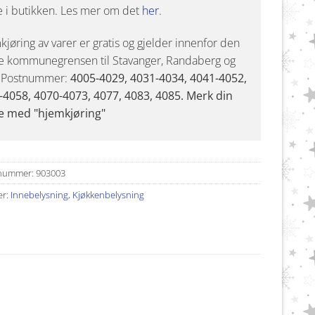
e i butikken. Les mer om det
her
.
jøring av varer er gratis og gjelder innenfor den
e kommunegrensen til Stavanger, Randaberg og
. Postnummer:
4005-4029, 4031-4034, 4041-4052,
-4058, 4070-4073, 4077, 4083, 4085. Merk din
e med "hjemkjøring"
nummer:
903003
er:
Innebelysning
,
Kjøkkenbelysning