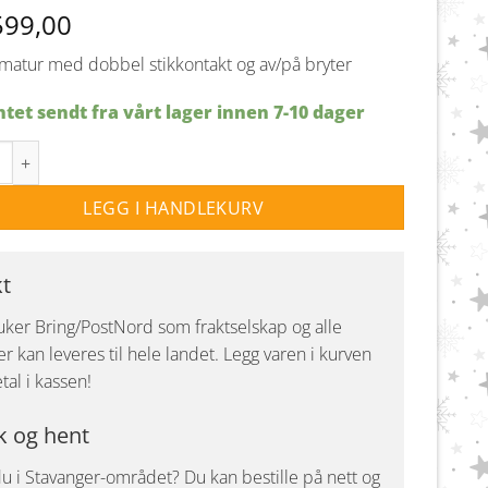
599,00
matur med dobbel stikkontakt og av/på bryter
tet sendt fra vårt lager innen 7-10 dager
ENKARMATUR M/STIKK - LED antall
LEGG I HANDLEKURV
kt
uker Bring/PostNord som fraktselskap og alle
r kan leveres til hele landet. Legg varen i kurven
tal i kassen!
k og hent
u i Stavanger-området? Du kan bestille på nett og