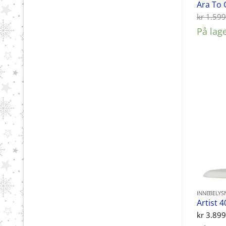
Ara To 
kr
1.599
På lag
INNEBELYS
Artist 
kr
3.899