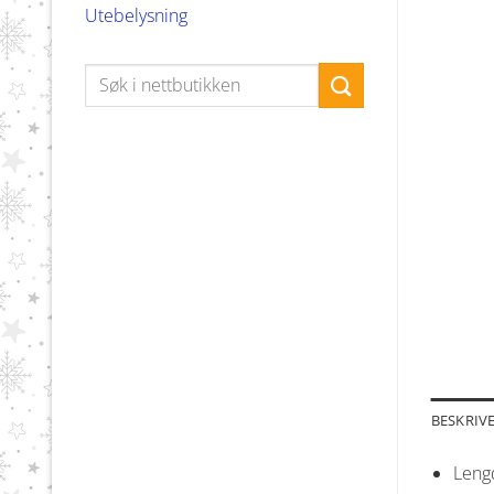
Utebelysning
Søk
etter:
BESKRIV
Leng