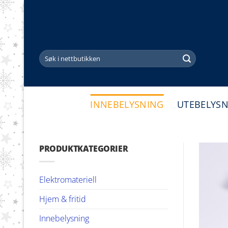
Skip
to
content
Søk
etter:
INNEBELYSNING
UTEBELYS
PRODUKTKATEGORIER
Elektromateriell
Hjem & fritid
Innebelysning