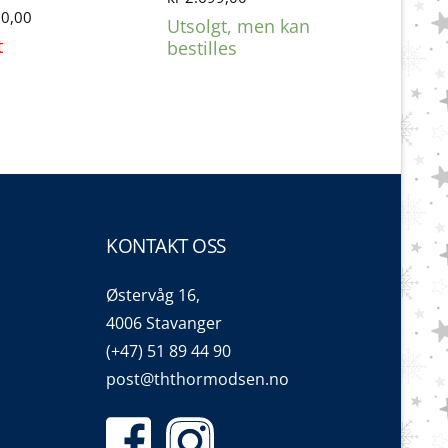
0,00
Utsolgt, men kan
t
bestilles
KONTAKT OSS
Østervåg 16,
4006 Stavanger
(+47) 51 89 44 90
post@ththormodsen.no