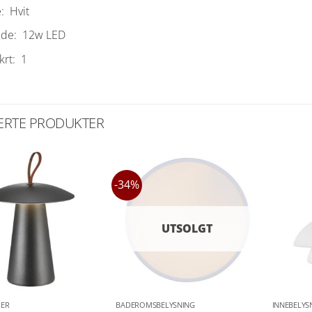
:
Hvit
lde:
12w LED
krt:
1
ERTE PRODUKTER
-34%
UTSOLGT
ER
BADEROMSBELYSNING
INNEBELYS