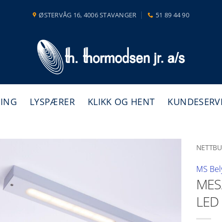
ØSTERVÅG 16, 4006 STAVANGER
51 89 44 90
NING
LYSPÆRER
KLIKK OG HENT
KUNDESERV
NETTBU
MS Bel
MES
LED