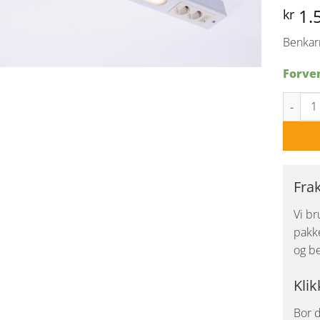
1.
kr
Benkar
Forven
MESA B
Fra
Vi br
pakke
og be
Klik
Bor d