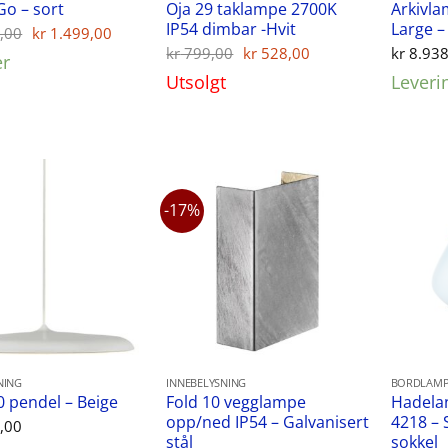
Oja 29 taklampe 2700K
Arkivla
Go – sort
IP54 dimbar -Hvit
Large –
Opprinnelig
Nåværende
,00
kr
1.499,00
pris
pris
Opprinnelig
Nåværende
kr
799,00
kr
528,00
kr
8.938
er
var:
er:
pris
pris
Utsolgt
Leveri
kr 1.599,00.
kr 1.499,00.
var:
er:
kr 799,00.
kr 528,00.
-17%
NING
INNEBELYSNING
BORDLAMP
Fold 10 vegglampe
Hadela
40 pendel – Beige
opp/ned IP54 – Galvanisert
4218 – 
,00
stål
sokkel