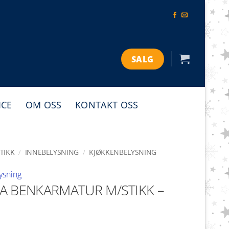
SALG
ICE
OM OSS
KONTAKT OSS
TIKK
/
INNEBELYSNING
/
KJØKKENBELYSNING
ysning
A BENKARMATUR M/STIKK –