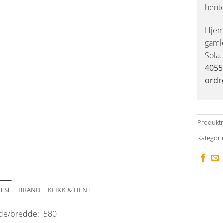
hent
Hjemk
gaml
Sola
4055
ordr
Produkt
Kategori
ELSE
BRAND
KLIKK & HENT
de/bredde:
580