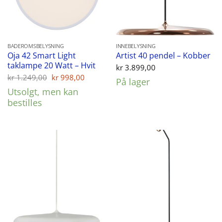
BADEROMSBELYSNING
INNEBELYSNING
Oja 42 Smart Light
Artist 40 pendel – Kobber
taklampe 20 Watt – Hvit
kr
3.899,00
Opprinnelig
Nåværende
kr
1.249,00
kr
998,00
På lager
pris
pris
Utsolgt, men kan
var:
er:
kr 1.249,00.
kr 998,00.
bestilles