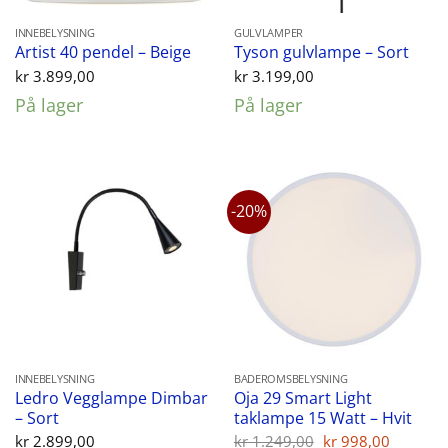
INNEBELYSNING
GULVLAMPER
Artist 40 pendel – Beige
Tyson gulvlampe – Sort
kr
3.899,00
kr
3.199,00
På lager
På lager
-20%
INNEBELYSNING
BADEROMSBELYSNING
Ledro Vegglampe Dimbar
Oja 29 Smart Light
– Sort
taklampe 15 Watt – Hvit
Opprinnelig
Nåvær
kr
2.899,00
kr
1.249,00
kr
998,00