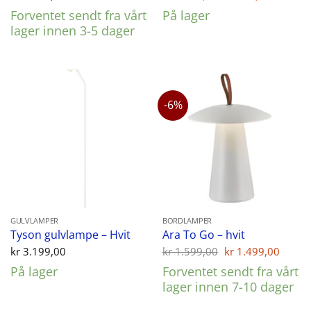
pris
pris
Forventet sendt fra vårt
På lager
var:
er:
kr 1.249,00.
kr 998,
lager innen 3-5 dager
-6%
GULVLAMPER
BORDLAMPER
Tyson gulvlampe – Hvit
Ara To Go – hvit
Opprinnelig
Nåvæ
kr
3.199,00
kr
1.599,00
kr
1.499,00
pris
pris
På lager
Forventet sendt fra vårt
var:
er:
kr 1.599,00.
kr 1.
lager innen 7-10 dager