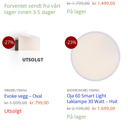
Opprinnelig
Nåvæ
kr
1.799,00
kr
1.499,00
Forventet sendt fra vårt
pris
pris
På lager
lager innen 3-5 dager
var:
er:
kr 1.799,00.
kr 1.
-27%
-23%
UTSOLGT
INNEBELYSNING
BADEROMSBELYSNING
Oja 60 Smart Light
Evoke vegg – Oval
taklampe 30 Watt – Hvit
Opprinnelig
Nåværende
kr
1.099,00
kr
799,00
pris
pris
Opprinnelig
Nåvæ
kr
2.199,00
kr
1.699,00
Utsolgt
var:
er:
pris
pris
På lager
kr 1.099,00.
kr 799,00.
var:
er:
kr 2.199,00.
kr 1.