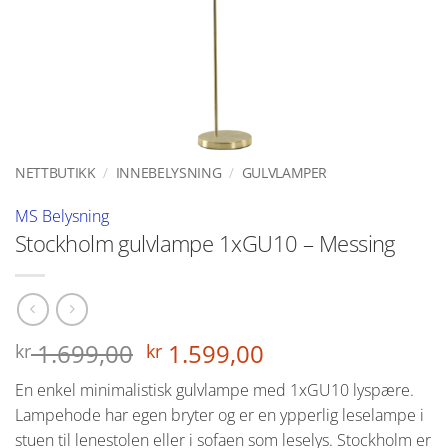
NETTBUTIKK
/
INNEBELYSNING
/
GULVLAMPER
MS Belysning
Stockholm gulvlampe 1xGU10 – Messing
Opprinnelig
Nåværende
1.699,00
1.599,00
kr
kr
pris
pris
En enkel minimalistisk gulvlampe med 1xGU10 lyspære.
var:
er:
Lampehode har egen bryter og er en ypperlig leselampe i
kr 1.699,00.
kr 1.599,00.
stuen til lenestolen eller i sofaen som leselys. Stockholm er