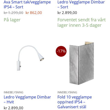
Ava Smart tak/vegglampe
Ledro Vegglampe Dimbar
IP54 – Sort
– Sort
Opprinnelig
Nåværende
kr
1.299,00
kr
862,00
kr
2.899,00
pris
pris
På lager
Forventet sendt fra vårt
var:
er:
kr 1.299,00.
kr 862,00.
lager innen 3-5 dager
-17%
INNEBELYSNING
INNEBELYSNING
Ledro Vegglampe Dimbar
Fold 10 vegglampe
– Hvit
opp/ned IP54 –
Galvanisert stål
kr
2.899,00