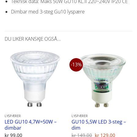
Teknisk data: Maks 50W GU10 KL.II 220~240V IP20 CE
Dimbar med 3-steg Gu10 lyspære
DU LIKER KANSKJE OGSÅ…
-13%
LYSPÆRER
LYSPÆRER
LED GU10 4,7W=50W –
GU10 5,5W LED 3-steg –
dimbar
dim
Opprinnelig
Nåvære
kr
99,00
kr
149,00
kr
129,00