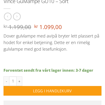
Vince Gulvlampe GU10 – Sort
Opprinnelig
Nåværende
1.199,00
1.099,00
kr
kr
pris
pris
Dover gulvlampe med av/på bryter lett plassert på
var:
er:
hodet for enkel betjening. Dette er en rimelig
kr 1.199,00.
kr 1.099,00.
gulvlampe med god lesefunksjon.
Forventet sendt fra vårt lager innen: 3-7 dager
Vince Gulvlampe GU10 - Sort antall
LEGG I HANDLEKURV