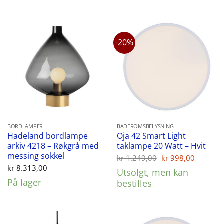
-20%
BORDLAMPER
BADEROMSBELYSNING
Hadeland bordlampe
Oja 42 Smart Light
arkiv 4218 – Røkgrå med
taklampe 20 Watt – Hvit
messing sokkel
Opprinnelig
Nåvær
kr
1.249,00
kr
998,00
pris
pris
kr
8.313,00
Utsolgt, men kan
var:
er:
På lager
kr 1.249,00.
kr 998,
bestilles