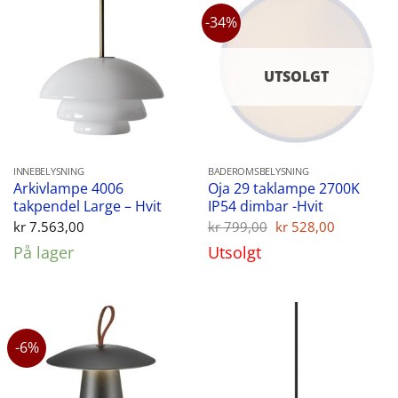
-34%
UTSOLGT
INNEBELYSNING
BADEROMSBELYSNING
Arkivlampe 4006
Oja 29 taklampe 2700K
takpendel Large – Hvit
IP54 dimbar -Hvit
Opprinnelig
Nåvære
kr
7.563,00
kr
799,00
kr
528,00
pris
pris
På lager
Utsolgt
var:
er:
kr 799,00.
kr 528,00
-6%