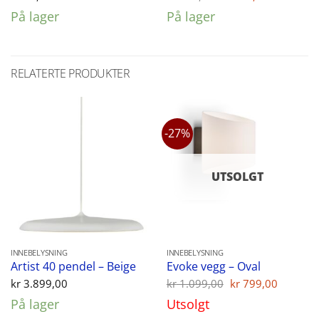
pris
pris
På lager
På lager
var:
er:
kr 149,00.
kr 129,00
RELATERTE PRODUKTER
-27%
UTSOLGT
INNEBELYSNING
INNEBELYSNING
Artist 40 pendel – Beige
Evoke vegg – Oval
Opprinnelig
Nåvær
kr
3.899,00
kr
1.099,00
kr
799,00
pris
pris
På lager
Utsolgt
var:
er:
kr 1.099,00.
kr 799,