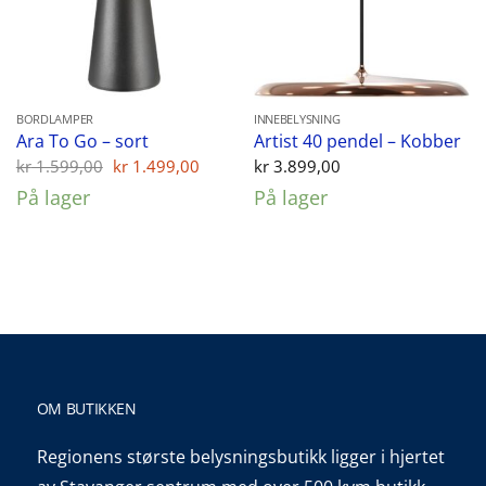
BORDLAMPER
INNEBELYSNING
Ara To Go – sort
Artist 40 pendel – Kobber
Opprinnelig
Nåværende
kr
1.599,00
kr
1.499,00
kr
3.899,00
pris
pris
På lager
På lager
var:
er:
kr 1.599,00.
kr 1.499,00.
OM BUTIKKEN
Regionens største belysningsbutikk ligger i hjertet