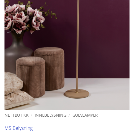
NETTBUTIKK
/
INNEBELYSNING
/
GULVLAMPER
MS Belysning