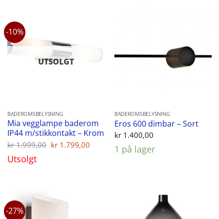
-10%
UTSOLGT
BADEROMSBELYSNING
BADEROMSBELYSNING
Mia vegglampe baderom
Eros 600 dimbar – Sort
IP44 m/stikkontakt – Krom
kr
1.400,00
Opprinnelig
Nåværende
kr
1.999,00
kr
1.799,00
1 på lager
pris
pris
Utsolgt
var:
er:
kr 1.999,00.
kr 1.799,00.
-27%