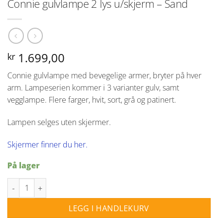
Connie gulvlampe 2 lys u/skjerm – Sand
1.699,00
kr
Connie gulvlampe med bevegelige armer, bryter på hver
arm. Lampeserien kommer i 3 varianter gulv, samt
vegglampe. Flere farger, hvit, sort, grå og patinert.
Lampen selges uten skjermer.
Skjermer finner du her.
På lager
Connie gulvlampe 2 lys u/skjerm - Sand antall
LEGG I HANDLEKURV