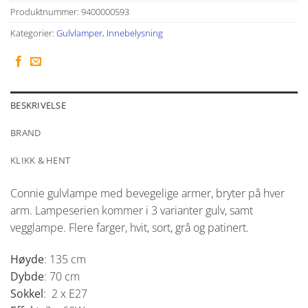
Produktnummer:
9400000593
Kategorier:
Gulvlamper
,
Innebelysning
BESKRIVELSE
BRAND
KLIKK & HENT
Connie gulvlampe med bevegelige armer, bryter på hver
arm. Lampeserien kommer i 3 varianter gulv, samt
vegglampe. Flere farger, hvit, sort, grå og patinert.
Høyde
: 135 cm
Dybde
: 70 cm
Sokkel
: 2 x E27