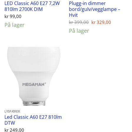
LED Classic A60 E27 7,2W
Plugg-in dimmer
810lm 2700K DIM
bord/gulv/vegglampe –
Hvit
kr
99,00
Opprinnelig
Nåvære
kr
399,00
kr
329,00
På lager
pris
pris
På lager
var:
er:
kr 399,00.
kr 329,00
LYSPÆRER
Led Classic A60 E27 810lm
DTW
kr
249,00