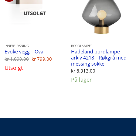
UTSOLGT
INNEBELYSNING
BORDLAMPER
Hadeland bordlampe
Evoke vegg – Oval
arkiv 4218 – Røkgrå med
Opprinnelig
Nåværende
kr
1.099,00
kr
799,00
pris
pris
messing sokkel
Utsolgt
var:
er:
kr
8.313,00
kr 1.099,00.
kr 799,00.
På lager