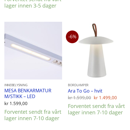
lager innen 3-5 dager
-6%
INNEBELYSNING
BORDLAMPER
MESA BENKARMATUR
Ara To Go – hvit
M/STIKK – LED
Opprinnelig
Nåvæ
kr
1.599,00
kr
1.499,00
pris
pris
kr
1.599,00
Forventet sendt fra vårt
var:
er:
Forventet sendt fra vårt
kr 1.599,00.
kr 1.
lager innen 7-10 dager
lager innen 7-10 dager