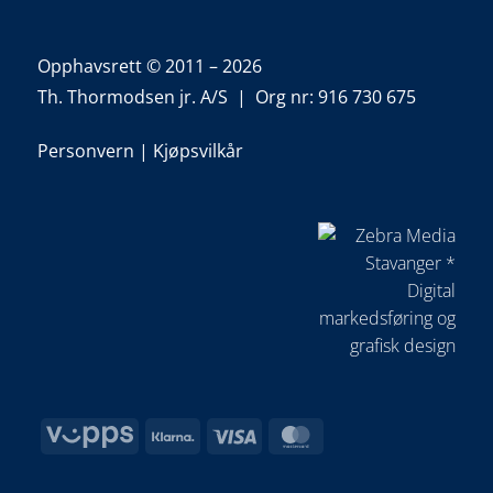
Opphavsrett © 2011 – 2026
Th. Thormodsen jr. A/S | Org nr: 916 730 675
Personvern
|
Kjøpsvilkår
Vipps
Klarna
Visa
MasterCard