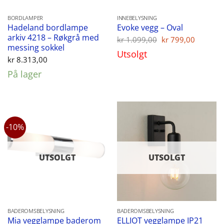
BORDLAMPER
INNEBELYSNING
Hadeland bordlampe
Evoke vegg – Oval
arkiv 4218 – Røkgrå med
Opprinnelig
Nåvær
kr
1.099,00
kr
799,00
pris
pris
messing sokkel
Utsolgt
var:
er:
kr
8.313,00
kr 1.099,00.
kr 799,
På lager
-10%
UTSOLGT
UTSOLGT
BADEROMSBELYSNING
BADEROMSBELYSNING
Mia vegglampe baderom
ELLIOT vegglampe IP21