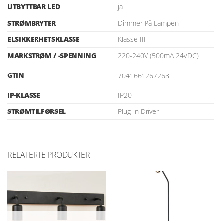
UTBYTTBAR LED
ja
STRØMBRYTER
Dimmer På Lampen
ELSIKKERHETSKLASSE
Klasse III
MARKSTRØM / -SPENNING
220-240V (500mA 24VDC)
GTIN
7041661267268
IP-KLASSE
IP20
STRØMTILFØRSEL
Plug-in Driver
RELATERTE PRODUKTER