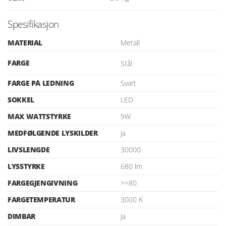
Spesifikasjon
MATERIAL
Metall
FARGE
Stål
FARGE PÅ LEDNING
Svart
SOKKEL
LED
MAX WATTSTYRKE
9W
MEDFØLGENDE LYSKILDER
Ja
LIVSLENGDE
30000
LYSSTYRKE
680 lm
FARGEGJENGIVNING
>=80
FARGETEMPERATUR
3000 K
DIMBAR
Ja