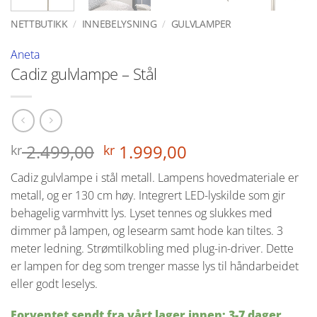
NETTBUTIKK
/
INNEBELYSNING
/
GULVLAMPER
Aneta
Cadiz gulvlampe – Stål
Opprinnelig
Nåværende
2.499,00
1.999,00
kr
kr
pris
pris
Cadiz gulvlampe i stål metall. Lampens hovedmateriale er
var:
er:
metall, og er 130 cm høy. Integrert LED-lyskilde som gir
kr 2.499,00.
kr 1.999,00.
behagelig varmhvitt lys. Lyset tennes og slukkes med
dimmer på lampen, og lesearm samt hode kan tiltes. 3
meter ledning. Strømtilkobling med plug-in-driver. Dette
er lampen for deg som trenger masse lys til håndarbeidet
eller godt leselys.
Forventet sendt fra vårt lager innen: 3-7 dager