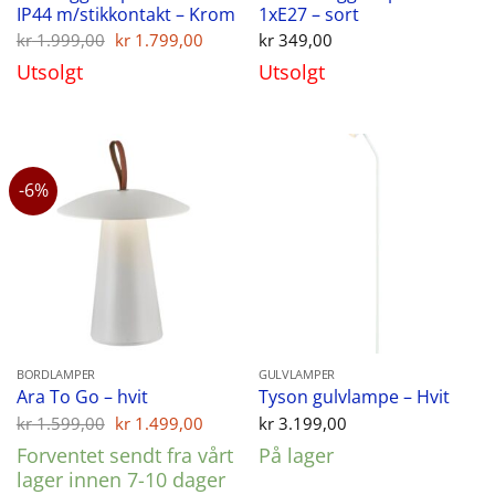
IP44 m/stikkontakt – Krom
1xE27 – sort
Opprinnelig
Nåværende
kr
1.999,00
kr
1.799,00
kr
349,00
pris
pris
Utsolgt
Utsolgt
var:
er:
kr 1.999,00.
kr 1.799,00.
-6%
BORDLAMPER
GULVLAMPER
Ara To Go – hvit
Tyson gulvlampe – Hvit
Opprinnelig
Nåværende
kr
1.599,00
kr
1.499,00
kr
3.199,00
pris
pris
Forventet sendt fra vårt
På lager
var:
er:
kr 1.599,00.
kr 1.499,00.
lager innen 7-10 dager