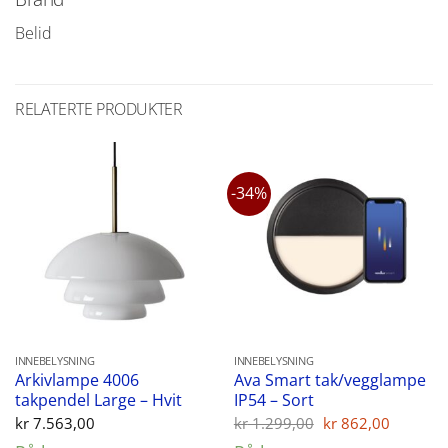
Belid
RELATERTE PRODUKTER
-34%
INNEBELYSNING
INNEBELYSNING
Arkivlampe 4006
Ava Smart tak/vegglampe
takpendel Large – Hvit
IP54 – Sort
Opprinnelig
Nåvær
kr
7.563,00
kr
1.299,00
kr
862,00
pris
pris