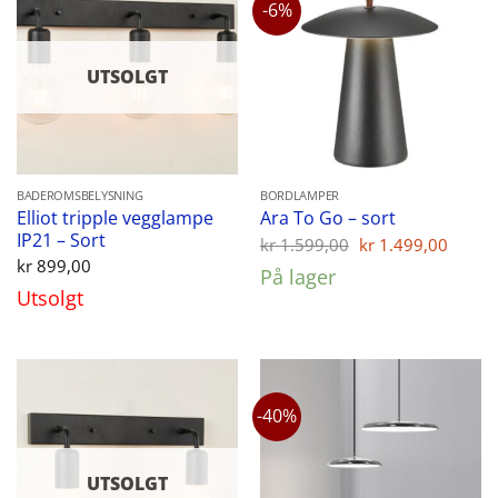
-6%
UTSOLGT
BADEROMSBELYSNING
BORDLAMPER
Elliot tripple vegglampe
Ara To Go – sort
IP21 – Sort
Opprinnelig
Nåvæ
kr
1.599,00
kr
1.499,00
pris
pris
kr
899,00
På lager
var:
er:
Utsolgt
kr 1.599,00.
kr 1.
-40%
UTSOLGT