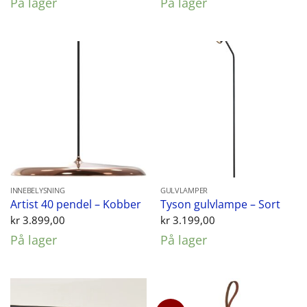
På lager
På lager
var:
er:
kr 1.299,00.
kr 862,
INNEBELYSNING
GULVLAMPER
Artist 40 pendel – Kobber
Tyson gulvlampe – Sort
kr
3.899,00
kr
3.199,00
På lager
På lager