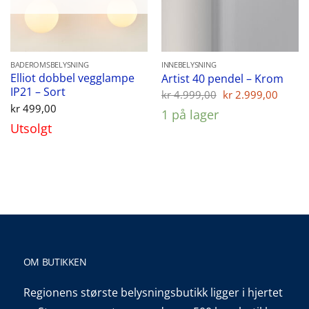
BADEROMSBELYSNING
INNEBELYSNING
Elliot dobbel vegglampe
Artist 40 pendel – Krom
IP21 – Sort
Opprinnelig
Nåvæ
kr
4.999,00
kr
2.999,00
pris
pris
kr
499,00
1 på lager
var:
er:
Utsolgt
kr 4.999,00.
kr 2.
OM BUTIKKEN
Regionens største belysningsbutikk ligger i hjertet