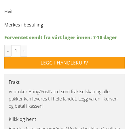
Hvit
Merkes i bestilling
Forventet sendt fra vårt lager innen: 7-10 dager
Pensile Bordlampe - AZURITE m/ullskjerm antall
LEGG I HANDLEKURV
Frakt
Vi bruker Bring/PostNord som fraktselskap og alle
pakker kan leveres til hele landet. Legg varen i kurven
og betal i kassen!
Klikk og hent
Bor du i Stavanger-området? Du kan bestille på nett og