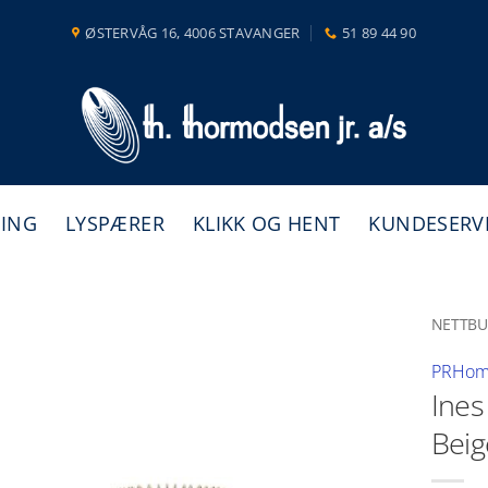
ØSTERVÅG 16, 4006 STAVANGER
51 89 44 90
NING
LYSPÆRER
KLIKK OG HENT
KUNDESERV
NETTBU
PRHo
Ines
Beig