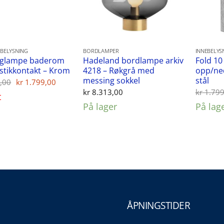
BELYSNING
BORDLAMPER
INNEBELYS
gglampe baderom
Hadeland bordlampe arkiv
Fold 1
stikkontakt – Krom
4218 – Røkgrå med
opp/ned
messing sokkel
stål
Opprinnelig
Nåværende
,00
kr
1.799,00
pris
pris
kr
8.313,00
kr
1.799
t
var:
er:
kr 1.999,00.
kr 1.799,00.
På lager
På lag
ÅPNINGSTIDER