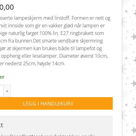
0,00
isserte lampeskjerm med linstoff. Formen er nett og
hvit innside som gir en vakker glød når lampen er
eige naturlig farget 100% lin. E27 ringbrakett som
5 cm fra bunnen.
Det smarte vendbare skjermring
gjør at skjermen kan brukes både til lampefot og
 oppheng eller leselamper.
Diameter øverst 10cm,
er nederst 25cm, høyde 14cm.
er
isse lampeskjerm 25cm - Beige Lin antall
LEGG I HANDLEKURV
kt