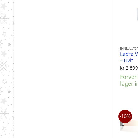
INNEBELYS
Ledro 
– Hvit
kr
2.899
Forvent
lager 
-10%