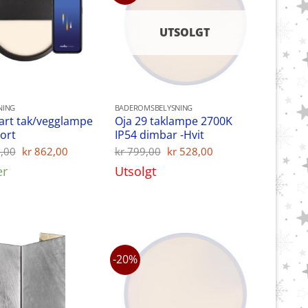
UTSOLGT
NING
BADEROMSBELYSNING
art tak/vegglampe
Oja 29 taklampe 2700K
Sort
IP54 dimbar -Hvit
Opprinnelig
Nåværende
Opprinnelig
Nåværende
,00
kr
862,00
kr
799,00
kr
528,00
pris
pris
pris
pris
er
Utsolgt
var:
er:
var:
er:
kr 1.299,00.
kr 862,00.
kr 799,00.
kr 528,00.
-20%