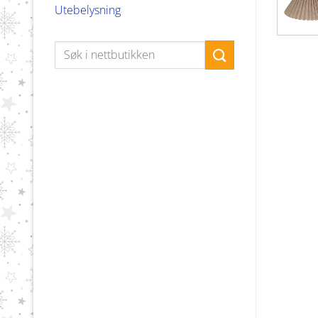
Utebelysning
Søk
etter: