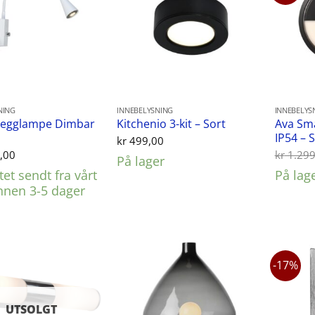
NING
INNEBELYSNING
INNEBELYS
Vegglampe Dimbar
Ava Sm
Kitchenio 3-kit – Sort
IP54 – 
kr
499,00
,00
kr
1.299
På lager
et sendt fra vårt
På lag
innen 3-5 dager
-17%
UTSOLGT