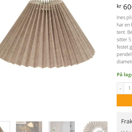
60
kr
Ines pl
har en 
tent. B
sitter 
festet 
pendel
diamet
På lag
Ines pl
Fra