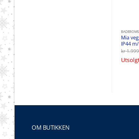
BADEROMS
Mia ve
IP44 m/
kr
1.999
Utsolg
OM BUTIKKEN