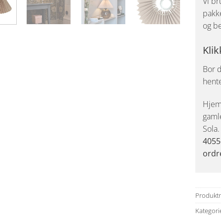
Vi br
pakke
og be
Klik
Bor d
hent
Hjemk
gaml
Sola
4055
ordr
Produkt
Kategori