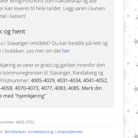
uker Bring/PostNord som fraktselskap og alle
r kan leveres til hele landet. Legg varen i kurven
tal i kassen!
k og hent
u i Stavanger-området? Du kan bestille på nett og
e i butikken. Les mer om det
her
.
jøring av varer er gratis og gjelder innenfor den
e kommunegrensen til Stavanger, Randaberg og
. Postnummer:
4005-4029, 4031-4034, 4041-4052,
-4058, 4070-4073, 4077, 4083, 4085. Merk din
e med "hjemkjøring"
nummer:
4625-2702
er:
Bordlamper
,
Innebelysning
,
Lampeskjermer