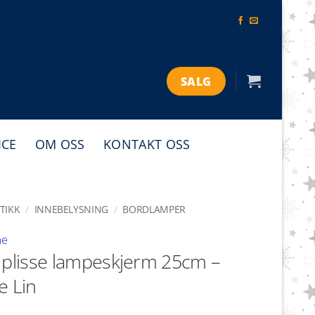
SALG
ICE
OM OSS
KONTAKT OSS
TIKK
/
INNEBELYSNING
/
BORDLAMPER
me
 plisse lampeskjerm 25cm –
e Lin