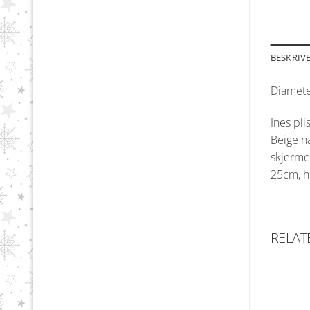
BESKRIV
Diamete
Ines pli
Beige na
skjerme
25cm, h
RELAT