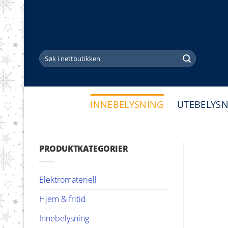
Skip
to
content
Søk
etter:
INNEBELYSNING
UTEBELYS
PRODUKTKATEGORIER
Elektromateriell
Hjem & fritid
Innebelysning