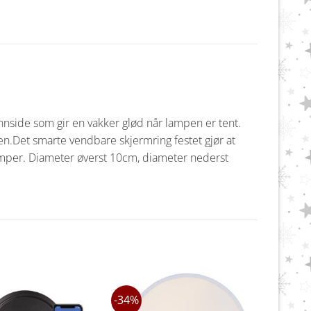
innside som gir en vakker glød når lampen er tent.
en.
Det smarte vendbare skjermring festet gjør at
mper.
Diameter øverst 10cm, diameter nederst
-34%