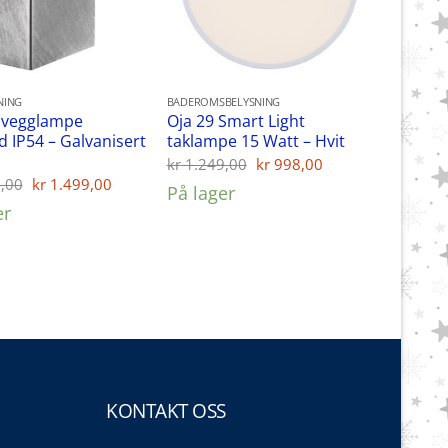
NING
BADEROMSBELYSNING
0 vegglampe
Oja 29 Smart Light
 IP54 – Galvanisert
taklampe 15 Watt – Hvit
Opprinnelig
Nåværende
kr
1.249,00
kr
998,00
pris
pris
Opprinnelig
Nåværende
,00
kr
1.499,00
På lager
var:
er:
pris
pris
er
kr 1.249,00.
kr 998,00.
var:
er:
kr 1.799,00.
kr 1.499,00.
KONTAKT OSS