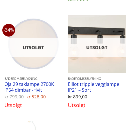
-34%
UTSOLGT
UTSOLGT
BADEROMSBELYSNING
BADEROMSBELYSNING
Oja 29 taklampe 2700K
Elliot tripple vegglampe
IP54 dimbar -Hvit
IP21 – Sort
Opprinnelig
Nåværende
kr
799,00
kr
528,00
kr
899,00
pris
pris
Utsolgt
Utsolgt
var:
er:
kr 799,00.
kr 528,00.