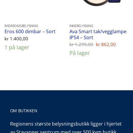
BADEROMSBELYSNING
INNEBELYSNING
Ava Smart tak/vegglampe
Eros 600 dimbar – Sort
IP54 – Sort
kr
1.400,00
Opprinnelig
Nåvær
kr
1.299,00
kr
862,00
1 på lager
pris
pris
På lager
var:
er:
kr 1.299,00.
kr 862,
OM BUTIKKEN
Regionens største belysningsbutikk ligger i hjertet
av Stavanger sentrum med over 500 kvm butikk