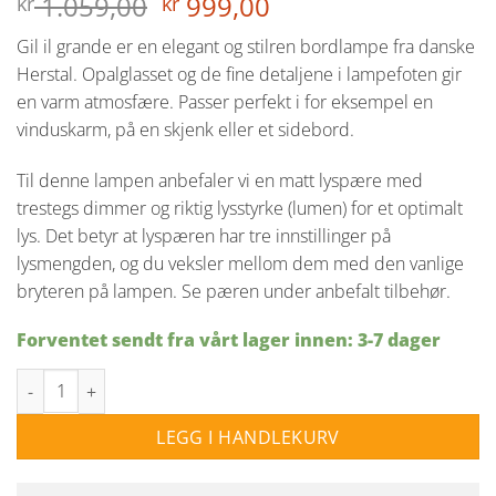
Opprinnelig
Nåværende
1.059,00
999,00
kr
kr
pris
pris
Gil il grande er en elegant og stilren bordlampe fra danske
var:
er:
Herstal. Opalglasset og de fine detaljene i lampefoten gir
kr 1.059,00.
kr 999,00.
en varm atmosfære. Passer perfekt i for eksempel en
vinduskarm, på en skjenk eller et sidebord.
Til denne lampen anbefaler vi en matt lyspære med
trestegs dimmer og riktig lysstyrke (lumen) for et optimalt
lys. Det betyr at lyspæren har tre innstillinger på
lysmengden, og du veksler mellom dem med den vanlige
bryteren på lampen. Se pæren under anbefalt tilbehør.
Forventet sendt fra vårt lager innen: 3-7 dager
Gil Il Grande bordlampe G9 - Opal/Messing antall
LEGG I HANDLEKURV