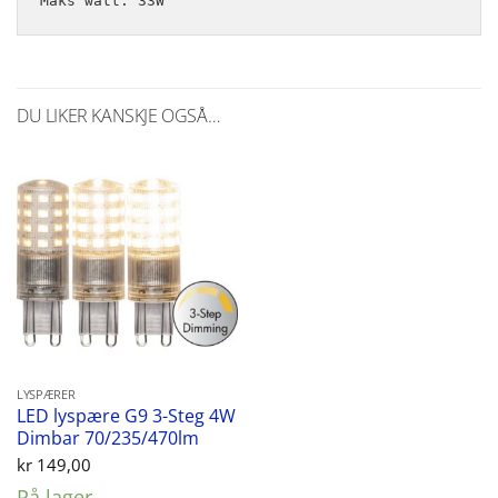
Maks watt: 33W
DU LIKER KANSKJE OGSÅ…
LYSPÆRER
LED lyspære G9 3-Steg 4W
Dimbar 70/235/470lm
kr
149,00
På lager