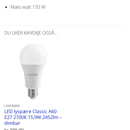
Maks watt
150 W
DU LIKER KANSKJE OGSÅ…
LYSPÆRER
LED lyspære Classic A60
E27 2700K 15,9W 2452lm –
dimbar
kr
399,00