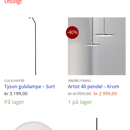
Utsolgt
-40%
GULVLAMPER
INNEBELYSNING
Tyson gulvlampe – Sort
Artist 40 pendel – Krom
Opprinnelig
Nåvæ
kr
3.199,00
kr
4.999,00
kr
2.999,00
pris
pris
På lager
1 på lager
var:
er:
kr 4.999,00.
kr 2.