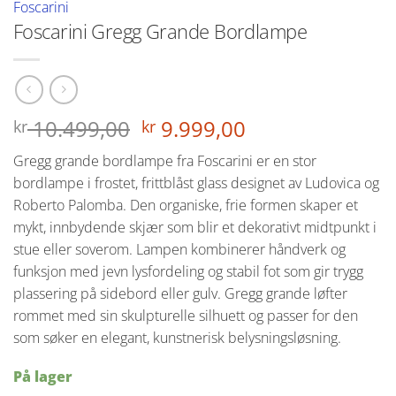
Foscarini
Foscarini Gregg Grande Bordlampe
Opprinnelig
Nåværende
10.499,00
9.999,00
kr
kr
pris
pris
Gregg grande bordlampe fra Foscarini er en stor
var:
er:
bordlampe i frostet, frittblåst glass designet av Ludovica og
kr 10.499,00.
kr 9.999,00.
Roberto Palomba. Den organiske, frie formen skaper et
mykt, innbydende skjær som blir et dekorativt midtpunkt i
stue eller soverom. Lampen kombinerer håndverk og
funksjon med jevn lysfordeling og stabil fot som gir trygg
plassering på sidebord eller gulv. Gregg grande løfter
rommet med sin skulpturelle silhuett og passer for den
som søker en elegant, kunstnerisk belysningsløsning.
På lager