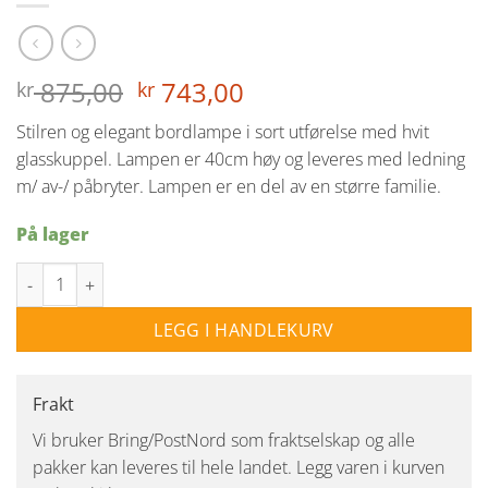
Opprinnelig
Nåværende
875,00
743,00
kr
kr
pris
pris
Stilren og elegant bordlampe i sort utførelse med hvit
var:
er:
glasskuppel. Lampen er 40cm høy og leveres med ledning
kr 875,00.
kr 743,00.
m/ av-/ påbryter. Lampen er en del av en større familie.
På lager
Emrik bordlampe - sort/hvit antall
LEGG I HANDLEKURV
Frakt
Vi bruker Bring/PostNord som fraktselskap og alle
pakker kan leveres til hele landet. Legg varen i kurven