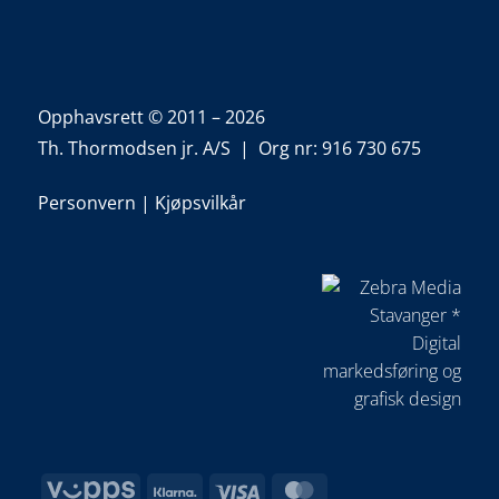
Opphavsrett © 2011 – 2026
Th. Thormodsen jr. A/S | Org nr: 916 730 675
Personvern
|
Kjøpsvilkår
Vipps
Klarna
Visa
MasterCard