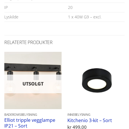
IP
20
Lyskilde
1 x 40W G9 – excl.
RELATERTE PRODUKTER
UTSOLGT
BADEROMSBELYSNING
INNEBELYSNING
Elliot tripple vegglampe
Kitchenio 3-kit – Sort
IP21 – Sort
kr
499,00