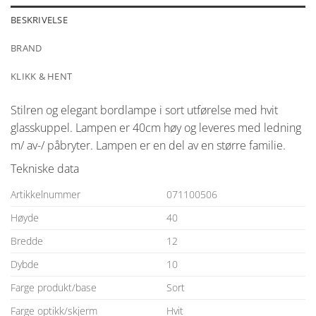
BESKRIVELSE
BRAND
KLIKK & HENT
Stilren og elegant bordlampe i sort utførelse med hvit
glasskuppel. Lampen er 40cm høy og leveres med ledning
m/ av-/ påbryter. Lampen er en del av en større familie.
Tekniske data
Artikkelnummer
071100506
Høyde
40
Bredde
12
Dybde
10
Farge produkt/base
Sort
Farge optikk/skjerm
Hvit