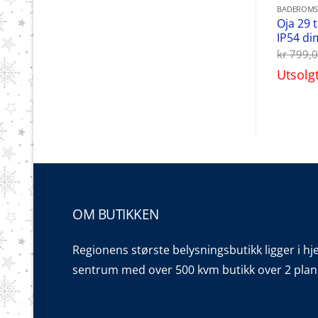
BADEROMS
Oja 29 
IP54 di
kr
799,
Utsolg
OM BUTIKKEN
Regionens største belysningsbutikk ligger i hj
sentrum med over 500 kvm butikk over 2 plan