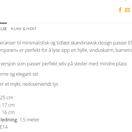
ELSE
KLIKK & HENT
ranser til minimalistisk og tidløst skandinavisk design passer El
rsjonen» er perfekt for å lyse opp en hylle, vinduskarm, barner
 versjon som passer perfekt selv på steder med mindre plass
ne og elegant stil
r et mykt, nedovervendt lys
 25 cm
:
17 cm
: 16 cm
ledning
: 1,5 meter
 E14