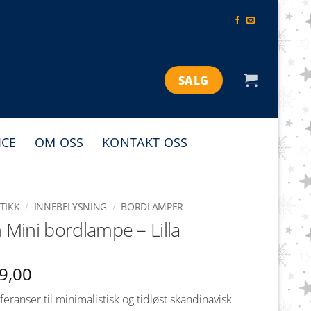
SALG
ICE
OM OSS
KONTAKT OSS
TIKK
/
INNEBELYSNING
/
BORDLAMPER
n Mini bordlampe – Lilla
9,00
eranser til minimalistisk og tidløst skandinavisk