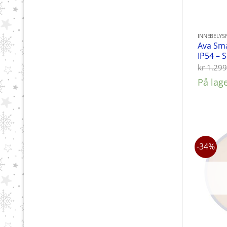
INNEBELYS
Ava Sm
IP54 – 
kr
1.299
På lag
-34%