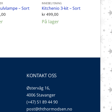
ER
INNEBELYSNING
ulvlampe – Sort
Kitchenio 3-kit – Sort
,00
kr
499,00
er
På lager
KONTAKT OSS
Østervåg 16,
4006 Stavanger
(+47) 51 89 44 90
post@ththormodsen.no