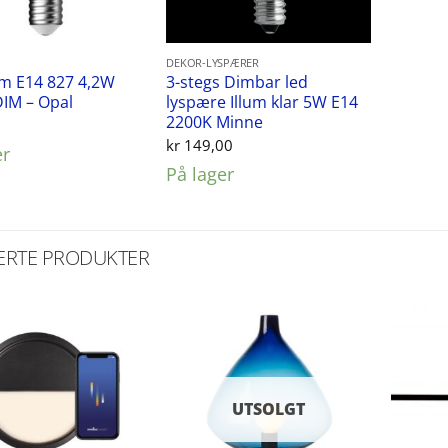
DEKOR-LYSPÆRER
um E14 827 4,2W
3-stegs Dimbar led
IM – Opal
lyspære Illum klar 5W E14
2200K Minne
0
kr
149,00
er
På lager
ERTE PRODUKTER
UTSOLGT