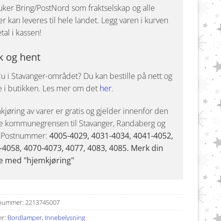
uker Bring/PostNord som fraktselskap og alle
r kan leveres til hele landet. Legg varen i kurven
tal i kassen!
k og hent
u i Stavanger-området? Du kan bestille på nett og
e i butikken. Les mer om det
her
.
jøring av varer er gratis og gjelder innenfor den
e kommunegrensen til Stavanger, Randaberg og
. Postnummer:
4005-4029, 4031-4034, 4041-4052,
-4058, 4070-4073, 4077, 4083, 4085. Merk din
e med "hjemkjøring"
nummer:
2213745007
er:
Bordlamper
,
Innebelysning