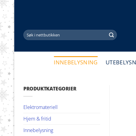
Skip
to
content
Søk
etter:
INNEBELYSNING
UTEBELYS
PRODUKTKATEGORIER
Elektromateriell
Hjem & fritid
Innebelysning