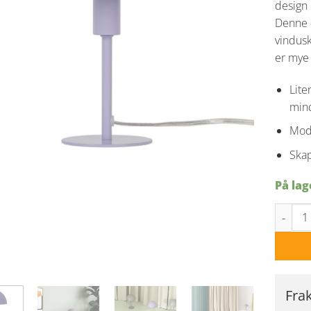
design 
Denne «
vindusk
er mye 
Lite
mind
Mode
Skap
På lag
Ellen Mi
Fra