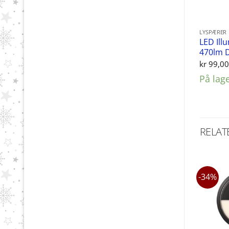
LYSPÆRER
LED Ill
470lm D
kr
99,0
På lag
RELAT
-34%