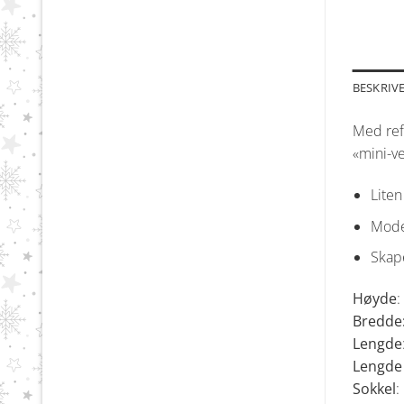
BESKRIV
Med refe
«mini-ve
Liten
Moder
Skape
Høyde
:
Bredde
Lengde
Lengde 
Sokkel
: