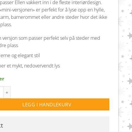
passer Ellen vakkert inn i de fleste interiørdesign.
mini-versjonen» er perfekt for å lyse opp en hylle,
arm, barnerommet eller andre steder hvor det ikke
plass.
n versjon som passer perfekt selv på steder med
re plass
rne og elegant stil
er et mykt, nedovervendt lys
er
ni bordlampe - Lilla antall
LEGG I HANDLEKURV
kt