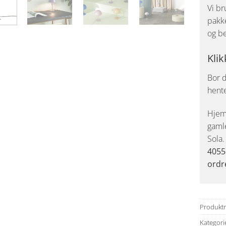
Vi br
pakke
og be
Klik
Bor d
hent
Hjemk
gaml
Sola
4055
ordr
Produkt
Kategori