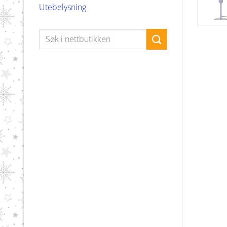
Utebelysning
Søk
etter: