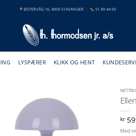
ØSTERVÅG 16, 4006 STAVANGER
51 89 44 90
NING
LYSPÆRER
KLIKK OG HENT
KUNDESERV
NETTBU
Elle
59
kr
Med ref