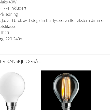
 Maks 40W
e
: Ikke inkludert
På ledning
: Ja, ved bruk av 3-steg dimbar lyspære eller ekstern dimmer
etsklasse
: II
: IP20
ng
; 220-240V
KER KANSKJE OGSÅ…