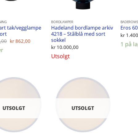
NING
BORDLAMPER
BADEROMS
art tak/vegglampe
Hadeland bordlampe arkiv
Eros 60
Sort
4218 – Stålblå med sort
kr
1.400
sokkel
Opprinnelig
Nåværende
,00
kr
862,00
1 på l
pris
pris
kr
10.000,00
er
var:
er:
kr 1.299,00.
kr 862,00.
Utsolgt
UTSOLGT
UTSOLGT