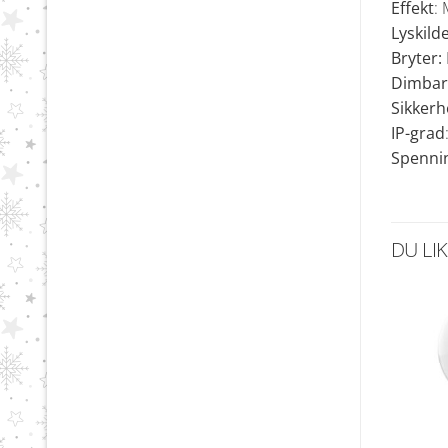
Effekt
:
Lyskild
Bryter:
Dimbar
Sikkerh
IP-grad
Spenni
DU LI