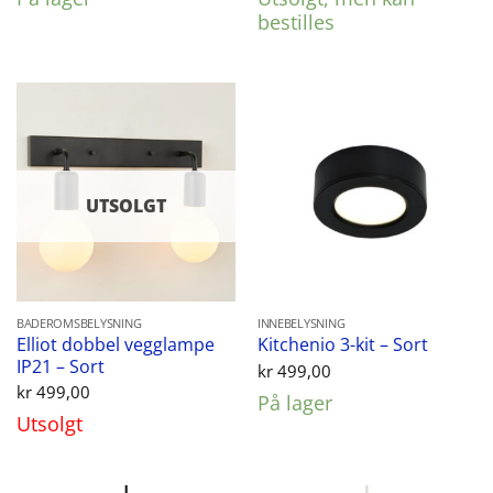
var:
er:
kr 1.249,00.
kr 998,00.
bestilles
UTSOLGT
BADEROMSBELYSNING
INNEBELYSNING
Elliot dobbel vegglampe
Kitchenio 3-kit – Sort
IP21 – Sort
kr
499,00
kr
499,00
På lager
Utsolgt