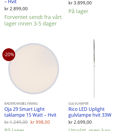
– Hvit
kr
3.899,00
kr
2.899,00
På lager
Forventet sendt fra vårt
lager innen 3-5 dager
-20%
BADEROMSBELYSNING
GULVLAMPER
Oja 29 Smart Light
Rico LED Uplight
taklampe 15 Watt – Hvit
gulvlampe hvit 33W
Opprinnelig
Nåværende
kr
1.249,00
kr
998,00
kr
2.699,00
pris
pris
På lager
Utsolgt, men kan