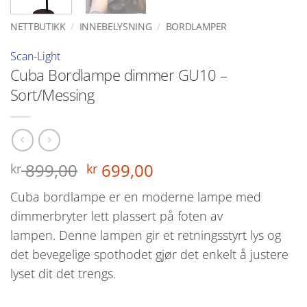
NETTBUTIKK
/
INNEBELYSNING
/
BORDLAMPER
Scan-Light
Cuba Bordlampe dimmer GU10 –
Sort/Messing
Opprinnelig
Nåværende
899,00
699,00
kr
kr
pris
pris
Cuba bordlampe er en moderne lampe med
var:
er:
dimmerbryter lett plassert på foten av
kr 899,00.
kr 699,00.
lampen. Denne lampen gir et retningsstyrt lys og
det bevegelige spothodet gjør det enkelt å justere
lyset dit det trengs.