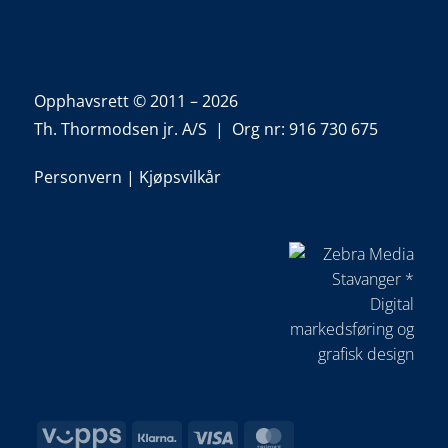
Opphavsrett © 2011 – 2026
Th. Thormodsen jr. A/S | Org nr: 916 730 675
Personvern
|
Kjøpsvilkår
Vipps
Klarna
Visa
MasterCard