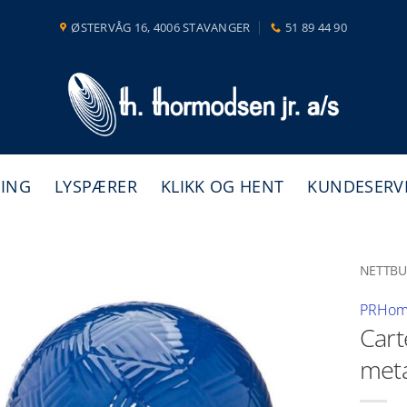
ØSTERVÅG 16, 4006 STAVANGER
51 89 44 90
NING
LYSPÆRER
KLIKK OG HENT
KUNDESERV
NETTBU
PRHo
Cart
meta