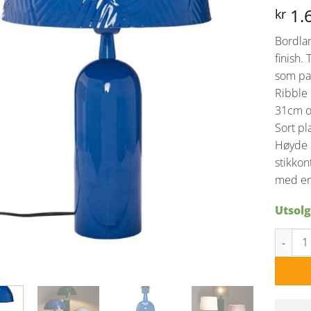
1.
kr
Bordla
finish. 
som pas
Ribble
31cm o
Sort p
Høyde 
stikkon
med en
Utsolg
Carter 