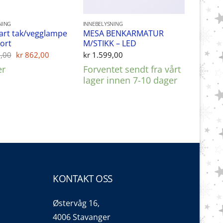
NING
INNEBELYSNING
art tak/vegglampe
MESA BENKARMATUR
Sort
M/STIKK – LED
Opprinnelig
Nåværende
,00
kr
862,00
kr
1.599,00
pris
pris
er
Forventet sendt fra vårt
var:
er:
kr 1.299,00.
kr 862,00.
lager innen 7-10 dager
KONTAKT OSS
Østervåg 16,
4006 Stavanger