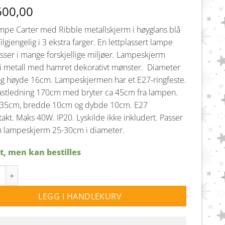
600,00
mpe Carter med Ribble metallskjerm i høyglans blå
Tilgjengelig i 3 ekstra farger. En lettplassert lampe
ser i mange forskjellige miljøer.
Lampeskjerm
 i metall med hamret dekorativt mønster. Diameter
g høyde 16cm. Lampeskjermen har et E27-ringfeste.
lastledning 170cm med bryter ca 45cm fra lampen.
35cm, bredde 10cm og dybde 10cm. E27
takt. Maks 40W. IP20. Lyskilde ikke inkludert. Passer
 lampeskjerm 25-30cm i diameter.
t, men kan bestilles
bordlampe med Ribble metallskjerm - Blå antall
LEGG I HANDLEKURV