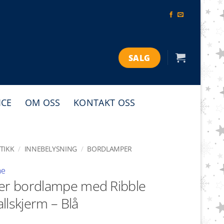
SALG
ICE
OM OSS
KONTAKT OSS
TIKK
/
INNEBELYSNING
/
BORDLAMPER
me
er bordlampe med Ribble
llskjerm – Blå