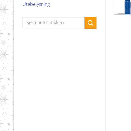
Utebelysning
Søk
etter: