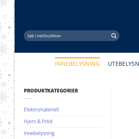
Skip
to
content
Søk
etter:
INNEBELYSNING
UTEBELYS
PRODUKTKATEGORIER
Elektromateriell
Hjem & fritid
Innebelysning