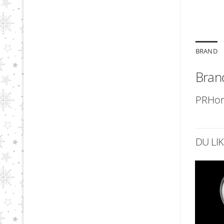
BRAND
Bran
PRHo
DU LI