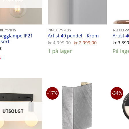
BELYSNING
INNEBELYSNING
INNEBELYS
vegglampe IP21
Artist 40 pendel – Krom
Artist 
 sort
Opprinnelig
Nåværende
kr
4.999,00
kr
2.999,00
kr
3.899
pris
pris
00
1 på lager
På lag
var:
er:
t
kr 4.999,00.
kr 2.999,00.
-17%
-34%
UTSOLGT