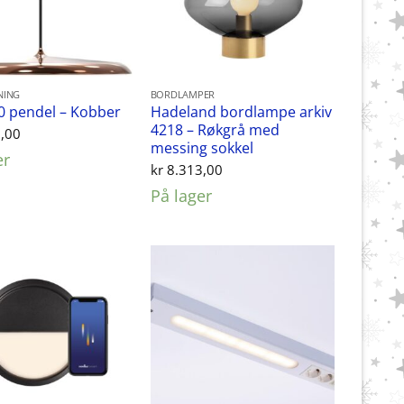
NING
BORDLAMPER
Hadeland bordlampe arkiv
40 pendel – Kobber
4218 – Røkgrå med
,00
messing sokkel
er
kr
8.313,00
På lager