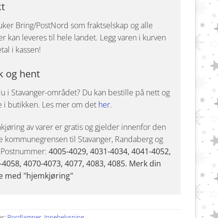
kt
uker Bring/PostNord som fraktselskap og alle
r kan leveres til hele landet. Legg varen i kurven
tal i kassen!
k og hent
u i Stavanger-området? Du kan bestille på nett og
e i butikken. Les mer om det
her
.
jøring av varer er gratis og gjelder innenfor den
e kommunegrensen til Stavanger, Randaberg og
. Postnummer:
4005-4029, 4031-4034, 4041-4052,
-4058, 4070-4073, 4077, 4083, 4085. Merk din
e med "hjemkjøring"
er:
Bordlamper
,
Innebelysning