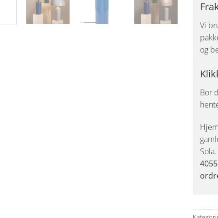
Fra
Vi br
pakke
og be
Klik
Bor d
hent
Hjemk
gaml
Sola
4055
ordr
Kategori