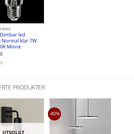
SPÆRER
 Dimbar led
 Normal klar 7W
00K Minne
00
er
ERTE PRODUKTER
-40%
UTSOLGT