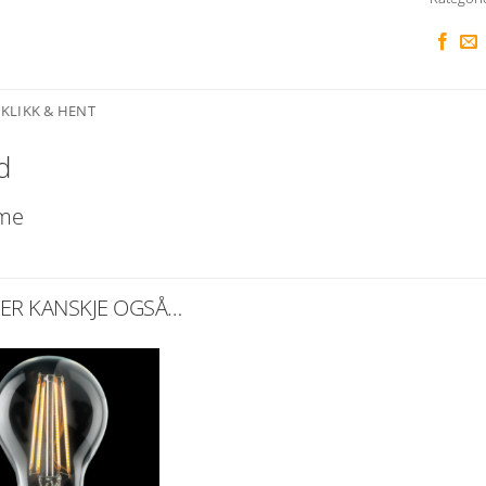
KLIKK & HENT
d
me
KER KANSKJE OGSÅ…