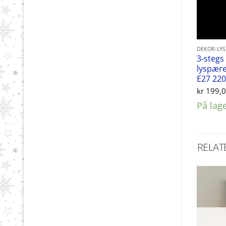
DEKOR-LY
3-stegs
lyspære
E27 22
kr
199,
På lag
RELAT