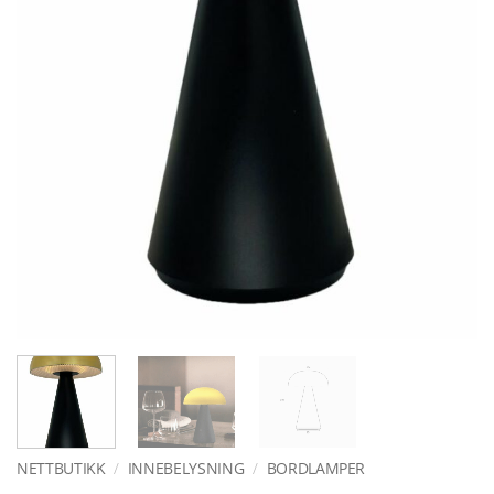
NETTBUTIKK
/
INNEBELYSNING
/
BORDLAMPER