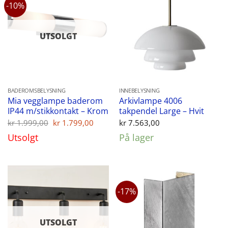
-10%
UTSOLGT
BADEROMSBELYSNING
INNEBELYSNING
Mia vegglampe baderom
Arkivlampe 4006
IP44 m/stikkontakt – Krom
takpendel Large – Hvit
Opprinnelig
Nåværende
kr
1.999,00
kr
1.799,00
kr
7.563,00
pris
pris
Utsolgt
På lager
var:
er:
kr 1.999,00.
kr 1.799,00.
-17%
UTSOLGT