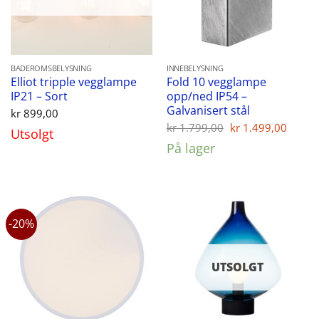
BADEROMSBELYSNING
INNEBELYSNING
Elliot tripple vegglampe
Fold 10 vegglampe
IP21 – Sort
opp/ned IP54 –
Galvanisert stål
kr
899,00
Opprinnelig
Nåvæ
kr
1.799,00
kr
1.499,00
Utsolgt
pris
pris
På lager
var:
er:
kr 1.799,00.
kr 1.
-20%
UTSOLGT