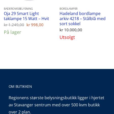
BADEROMSBELYSNING
BORDLAMPER
Oja 29 Smart Light
Hadeland bordlampe
taklampe 15 Watt – Hvit
arkiv 4218 – Stålblå med
sort sokkel
Opprinnelig
Nåværende
kr
1.249,00
kr
998,00
pris
pris
kr
10.000,00
På lager
var:
er:
kr 1.249,00.
kr 998,00.
Utsolgt
OM BUTIKKEN
Regionens største belysningsbutikk ligger i hjertet
av Stavanger sentrum med over 500 kvm butikk
over 2 plan.