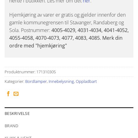
hente i butikken. Les mer om det
her
.
Hjemkjøring av varer er gratis og gjelder innenfor den
gamle kommunegrensen til Stavanger, Randaberg og
Sola. Postnummer:
4005-4029, 4031-4034, 4041-4052,
4055-4058, 4070-4073, 4077, 4083, 4085. Merk din
ordre med "hjemkjøring"
Produktnummer:
171310305
Kategorier:
Bordlamper
,
Innebelysning
,
Oppladbart
BESKRIVELSE
BRAND