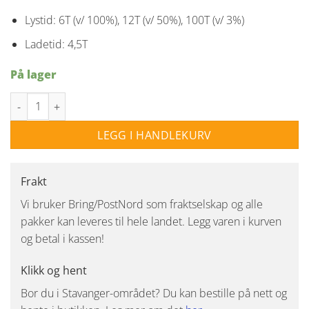
Lystid: 6T (v/ 100%), 12T (v/ 50%), 100T (v/ 3%)
Ladetid: 4,5T
På lager
Aura oppladbar bordlampe IP44 Dimbar LED antall
LEGG I HANDLEKURV
Frakt
Vi bruker Bring/PostNord som fraktselskap og alle
pakker kan leveres til hele landet. Legg varen i kurven
og betal i kassen!
Klikk og hent
Bor du i Stavanger-området? Du kan bestille på nett og