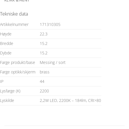
KLIKK & HENT
Tekniske data
Artikkelnummer
171310305
Høyde
22.3
Bredde
15.2
Dybde
15.2
Farge produkt/base
Messing / sort
Farge optikk/skjerm
brass
IP
44
Lysfarge (K)
2200
Lyskilde
2,2W LED, 2200K – 184lm, CRI>80