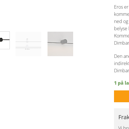
Eros e
kommer 
ned og 
belyse 
Kommer 
Dimbare
Den and
indirek
Dimbar 
1 på l
Fra
Vi br