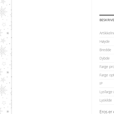
BESKRIV
Artikkel
Høyde
Bredde
Dybde
Farge pr
Farge op
IP
Lysfarge 
Lyskilde
Eros er