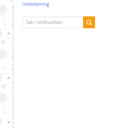
Utebelysning
Søk
etter: