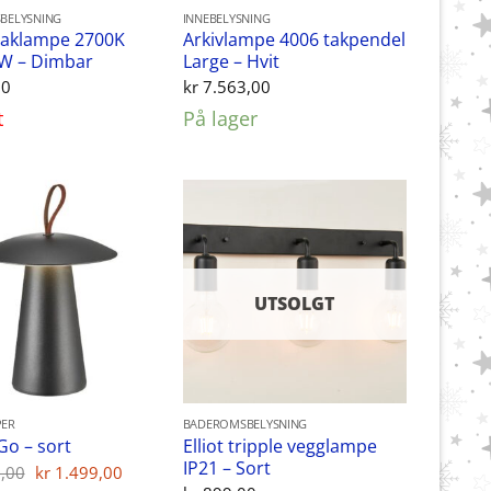
BELYSNING
INNEBELYSNING
taklampe 2700K
Arkivlampe 4006 takpendel
2W – Dimbar
Large – Hvit
00
kr
7.563,00
t
På lager
UTSOLGT
ER
BADEROMSBELYSNING
Elliot tripple vegglampe
Go – sort
IP21 – Sort
Opprinnelig
Nåværende
,00
kr
1.499,00
pris
pris