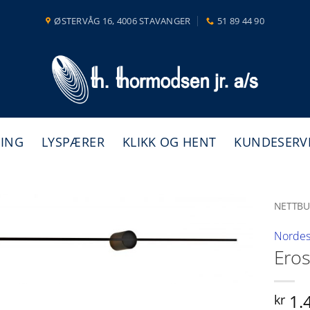
ØSTERVÅG 16, 4006 STAVANGER
51 89 44 90
NING
LYSPÆRER
KLIKK OG HENT
KUNDESERV
NETTBU
Nordes
Eros
1.
kr