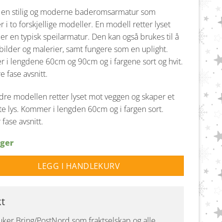
r en stilig og moderne baderomsarmatur som
i to forskjellige modeller. En modell retter lyset
er en typisk speilarmatur. Den kan også brukes til å
bilder og malerier, samt fungere som en uplight.
i lengdene 60cm og 90cm og i fargene sort og hvit.
 fase avsnitt.
re modellen retter lyset mot veggen og skaper et
te lys. Kommer i lengden 60cm og i fargen sort.
fase avsnitt.
ager
LEGG I HANDLEKURV
kt
uker Bring/PostNord som fraktselskap og alle