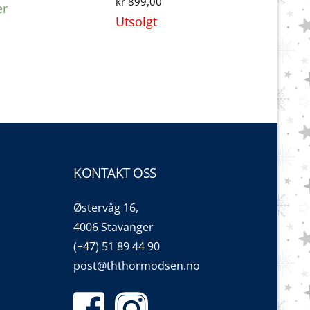
kr
899,00
er
var:
er:
Utsolgt
kr 1.599,00.
kr 1.499,00.
KONTAKT OSS
Østervåg 16,
4006 Stavanger
(+47) 51 89 44 90
post@ththormodsen.no