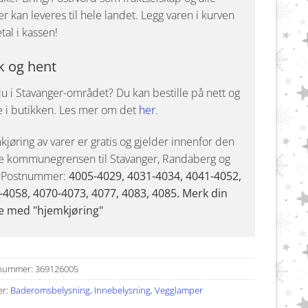
r kan leveres til hele landet. Legg varen i kurven
tal i kassen!
k og hent
u i Stavanger-området? Du kan bestille på nett og
e i butikken. Les mer om det
her
.
jøring av varer er gratis og gjelder innenfor den
e kommunegrensen til Stavanger, Randaberg og
. Postnummer:
4005-4029, 4031-4034, 4041-4052,
-4058, 4070-4073, 4077, 4083, 4085. Merk din
e med "hjemkjøring"
nummer:
369126005
er:
Baderomsbelysning
,
Innebelysning
,
Vegglamper