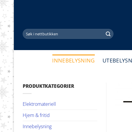
Skip
to
content
Søk
etter:
INNEBELYSNING
UTEBELYS
PRODUKTKATEGORIER
Elektromateriell
Hjem & fritid
Innebelysning