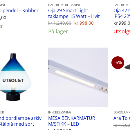
NING
BADEROMSBELYSNING
BADEROMS
Oja 29 Smart Light
Oja 42 
40 pendel – Kobber
taklampe 15 Watt – Hvit
IP54 2
,00
Opprinnelig
Nåværende
kr
1.249,00
kr
998,00
kr
999,
er
pris
pris
På lager
Utsolg
var:
er:
kr 1.249,00.
kr 998,00.
-6%
UTSOLGT
ER
INNEBELYSNING
BORDLAMP
nd bordlampe arkiv
MESA BENKARMATUR
Ara To 
Stålblå med sort
M/STIKK – LED
kr
1.599