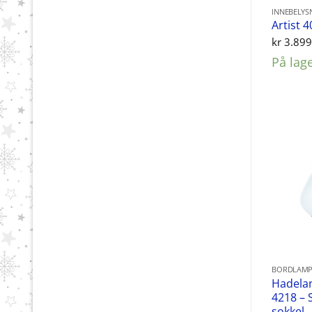
INNEBELYS
Artist 
kr
3.899
På lag
BORDLAMP
Hadela
4218 – 
sokkel