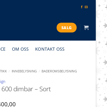
SALG
ICE
OM OSS
KONTAKT OSS
TIKK
/
INNEBELYSNING
/
BADEROMSBELYSNING
ign
 600 dimbar – Sort
400,00