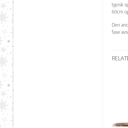
typisk s
60cm og 
Den and
fase avsn
RELAT