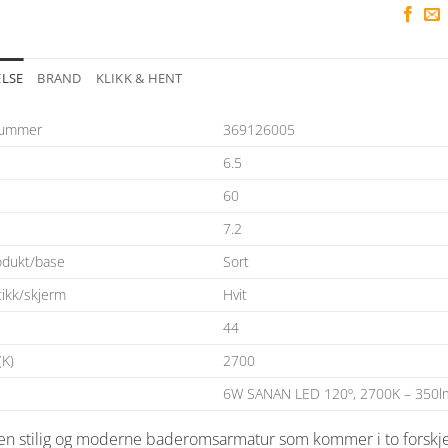
ELSE
BRAND
KLIKK & HENT
nummer
369126005
6.5
60
7.2
odukt/base
Sort
tikk/skjerm
Hvit
44
(K)
2700
6W SANAN LED 120º, 2700K – 350l
 en stilig og moderne baderomsarmatur som kommer i to forskjel