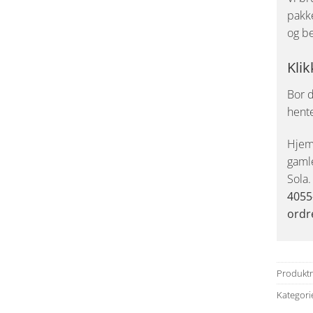
pakke
og be
Klik
Bor d
hent
Hjemk
gaml
Sola
4055
ordr
Produkt
Kategori