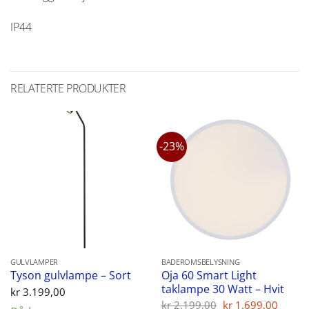
IP44
RELATERTE PRODUKTER
-23%
GULVLAMPER
BADEROMSBELYSNING
Oja 60 Smart Light
Tyson gulvlampe – Sort
taklampe 30 Watt – Hvit
kr
3.199,00
Opprinnelig
Nåvæ
kr
2.199,00
kr
1.699,00