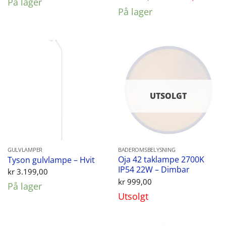
På lager
pris
pris
På lager
var:
er:
kr 2.199,00.
kr 1.
UTSOLGT
GULVLAMPER
BADEROMSBELYSNING
Oja 42 taklampe 2700K
Tyson gulvlampe – Hvit
IP54 22W – Dimbar
kr
3.199,00
kr
999,00
På lager
Utsolgt