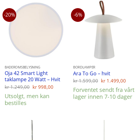
-20%
-6%
BADEROMSBELYSNING
BORDLAMPER
Oja 42 Smart Light
Ara To Go – hvit
taklampe 20 Watt – Hvit
Opprinnelig
Nåvæ
kr
1.599,00
kr
1.499,00
pris
pris
Opprinnelig
Nåværende
kr
1.249,00
kr
998,00
Forventet sendt fra vårt
var:
er:
pris
pris
Utsolgt, men kan
kr 1.599,00.
kr 1.
lager innen 7-10 dager
var:
er:
kr 1.249,00.
kr 998,00.
bestilles