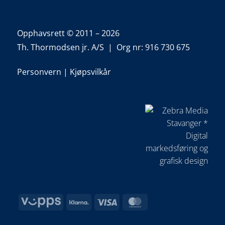
Opphavsrett © 2011 – 2026
Th. Thormodsen jr. A/S | Org nr: 916 730 675
Personvern
|
Kjøpsvilkår
Vipps
Klarna
Visa
MasterCard