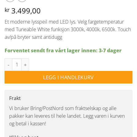
3.499,00
kr
Et moderne lysspeil med LED lys. Velg fargetemperatur
med Tuneable White funksjon 3000k, 4000k, 6500k. Touch
av/på bryter samt antidugg
Forventet sendt fra vårt lager innen: 3-7 dager
Buenavista 2 speil med LED lys IP44 50x70cm - Antidugg antall
LEGG I HANDLEKURV
Frakt
Vi bruker Bring/PostNord som fraktselskap og alle
pakker kan leveres til hele landet. Legg varen i kurven
og betal i kassen!