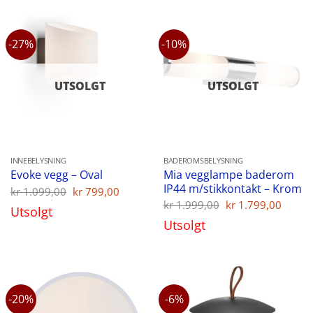
-27%
-10%
UTSOLGT
UTSOLGT
INNEBELYSNING
BADEROMSBELYSNING
Mia vegglampe baderom
Evoke vegg – Oval
IP44 m/stikkontakt – Krom
Opprinnelig
Nåværende
kr
1.099,00
kr
799,00
pris
pris
Opprinnelig
Nåvæ
kr
1.999,00
kr
1.799,00
Utsolgt
var:
er:
pris
pris
Utsolgt
kr 1.099,00.
kr 799,00.
var:
er:
kr 1.999,00.
kr 1.
-20%
-6%