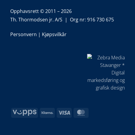
Opphavsrett © 2011 – 2026
Th. Thormodsen jr. A/S | Org nr: 916 730 675
Personvern
|
Kjøpsvilkår
Vipps
Klarna
Visa
MasterCard